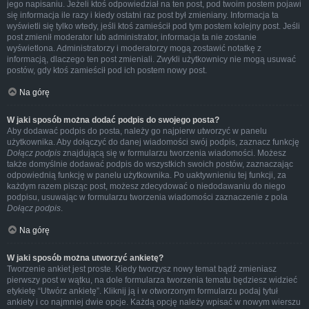
jego napisaniu. Jeżeli ktoś odpowiedział na ten post, pod twoim postem pojawi
się informacja ile razy i kiedy ostatni raz post był zmieniany. Informacja ta
wyświetli się tylko wtedy, jeśli ktoś zamieścił pod tym postem kolejny post. Jeśli
post zmienił moderator lub administrator, informacja ta nie zostanie
wyświetlona. Administratorzy i moderatorzy mogą zostawić notatkę z
informacją, dlaczego ten post zmieniali. Zwykli użytkownicy nie mogą usuwać
postów, gdy ktoś zamieścił pod ich postem nowy post.
Na górę
W jaki sposób można dodać podpis do swojego posta?
Aby dodawać podpis do posta, należy go najpierw utworzyć w panelu
użytkownika. Aby dołączyć do danej wiadomości swój podpis, zaznacz funkcję
Dołącz podpis
znajdującą się w formularzu tworzenia wiadomości. Możesz
także domyślnie dodawać podpis do wszystkich swoich postów, zaznaczając
odpowiednią funkcję w panelu użytkownika. Po uaktywnieniu tej funkcji, za
każdym razem pisząc post, możesz zdecydować o niedodawaniu do niego
podpisu, usuwając w formularzu tworzenia wiadomości zaznaczenie z pola
Dołącz podpis
.
Na górę
W jaki sposób można utworzyć ankietę?
Tworzenie ankiet jest proste. Kiedy tworzysz nowy temat bądź zmieniasz
pierwszy post w wątku, na dole formularza tworzenia tematu będziesz widzieć
etykietę “Utwórz ankietę”. Kliknij ją i w otworzonym formularzu podaj tytuł
ankiety i co najmniej dwie opcje. Każdą opcję należy wpisać w nowym wierszu