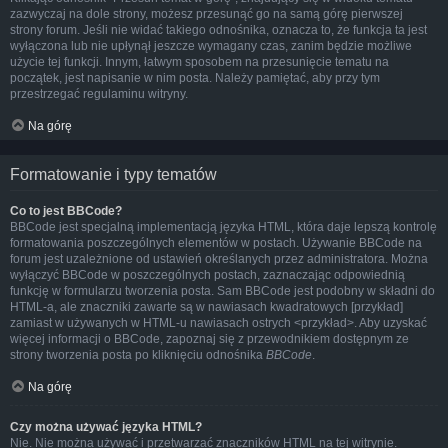
zazwyczaj na dole strony, możesz przesunąć go na samą górę pierwszej
strony forum. Jeśli nie widać takiego odnośnika, oznacza to, że funkcja ta jest
wyłączona lub nie upłynął jeszcze wymagany czas, zanim będzie możliwe
użycie tej funkcji. Innym, łatwym sposobem na przesunięcie tematu na
początek, jest napisanie w nim posta. Należy pamiętać, aby przy tym
przestrzegać regulaminu witryny.
Na górę
Formatowanie i typy tematów
Co to jest BBCode?
BBCode jest specjalną implementacją języka HTML, która daje lepszą kontrolę
formatowania poszczególnych elementów w postach. Używanie BBCode na
forum jest uzależnione od ustawień określanych przez administratora. Można
wyłączyć BBCode w poszczególnych postach, zaznaczając odpowiednią
funkcję w formularzu tworzenia posta. Sam BBCode jest podobny w składni do
HTML-a, ale znaczniki zawarte są w nawiasach kwadratowych [przykład]
zamiast w używanych w HTML-u nawiasach ostrych <przykład>. Aby uzyskać
więcej informacji o BBCode, zapoznaj się z przewodnikiem dostępnym ze
strony tworzenia posta po kliknięciu odnośnika
BBCode
.
Na górę
Czy można używać języka HTML?
Nie. Nie można używać i przetwarzać znaczników HTML na tej witrynie.