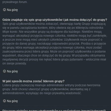
prywatnego forum.
Na górę
Gdzie znajduje się spis grup użytkowników i jak można dołączyć do grupy?
Spis grup użytkowników można zobaczyć, otwierając kartę
Grupy
znajdującą
się w panelu zarządzania kontem, który otwiera się po kliknięciu odnośnika
Moje konto
. Nie wszystkie grupy są dostępne dla każdego. Niektóre mogą
wymagać akceptacji przyjęcia nowego członka, niektóre mogą być zamknięte,
a jeszcze inne mogą mieć ukrytych członków. Użytkownik może poprosić o
przyjęcie do danej grupy, naciskając odpowiedni przycisk. Prośba o przyjęcie
do grupy, która wymaga akceptacji przyjęcia nowego członka, musi zostać
zaakceptowana przez lidera grupy. Może on poprosić użytkownika o podanie
wyjaśnień, dlaczego chce on dołączyć do tej grupy. W przypadku otrzymania
negatywnej decyzji proszę nie nękać lidera grupy pytaniami – widocznie miał
on swoje powody.
Na górę
W jaki sposób można zostać liderem grupy?
Lidera grupy zazwyczaj mianuje administrator witryny podczas tworzenia
grupy. Jeśli chcesz utworzyć grupę użytkowników, skontaktuj się z
administratorem, wysyłając do niego prywatną wiadomość.
Na górę