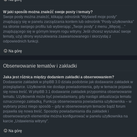
W jaki sposób można znaleźć swoje posty i tematy?
Swoje posty można znaleźć, klikając odnośnik “Wyświetl moje posty”
znajdujący się w panelu zarządzania kontem lub odnośnik “Posty użytkownika”
na stronie swojego profilu lub wybierając „Twoje posty” z menu „Więcej…”
znajdującego się w górnym lewym rogu witryny. Jeśli chcesz wyszukać swoje
tematy, użyj strony wyszukiwania zaawansowanego i skorzystaj z
odpowiednich funkcji.
Na górę
Obserwowanie tematów i zakładki
Jaka jest różnica między dodaniem zakładki a obserwowaniem?
Dodawanie zakładek w phpBB 3.0 działa podobnie jak dodawanie zakładek w
przeglądarce. Użytkownik nie dostaje powiadomienia, gdy w temacie pojawia
się nowa treść. W phpBB 3.1 dodawanie zakładek przypomina obserwowanie
tematu. Użytkownik może być powiadamiany, gdy nastąpi aktualizacja tematu
oznaczonego zakładką. Funkcja obserwowania powiadamia użytkownika – w
wybrany przez niego sposób – gdy w obserwowanym temacie bądź forum
pojawiła się nowa treść. Sposoby powiadamiania dla zakładek i
obserwowanych elementów można konfigurować w panelu użytkownika na
karcie „Ustawienia witryny”.
Na górę