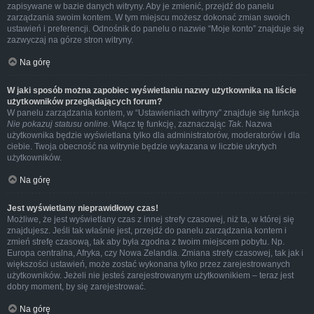
zapisywane w bazie danych witryny. Aby je zmienić, przejdź do panelu
zarządzania swoim kontem. W tym miejscu możesz dokonać zmian swoich
ustawień i preferencji. Odnośnik do panelu o nazwie “Moje konto” znajduje się
zazwyczaj na górze stron witryny.
Na górę
W jaki sposób można zapobiec wyświetlaniu nazwy użytkownika na liście
użytkowników przeglądających forum?
W panelu zarządzania kontem, w “Ustawieniach witryny” znajduje się funkcja
Nie pokazuj statusu online
. Włącz tę funkcję, zaznaczając
Tak
. Nazwa
użytkownika będzie wyświetlana tylko dla administratorów, moderatorów i dla
ciebie. Twoja obecność na witrynie będzie wykazana w liczbie ukrytych
użytkowników.
Na górę
Jest wyświetlany nieprawidłowy czas!
Możliwe, że jest wyświetlany czas z innej strefy czasowej, niż ta, w której się
znajdujesz. Jeśli tak właśnie jest, przejdź do panelu zarządzania kontem i
zmień strefę czasową, tak aby była zgodna z twoim miejscem pobytu. Np.
Europa centralna, Afryka, czy Nowa Zelandia. Zmiana strefy czasowej, tak jak i
większości ustawień, może zostać wykonana tylko przez zarejestrowanych
użytkowników. Jeżeli nie jesteś zarejestrowanym użytkownikiem – teraz jest
dobry moment, by się zarejestrować.
Na górę