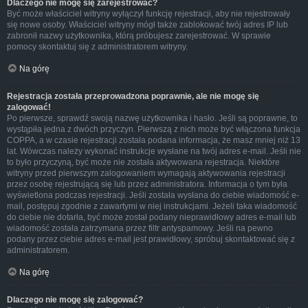
Dlaczego nie mogę się zarejestrować?
Być może właściciel witryny wyłączył funkcję rejestracji, aby nie rejestrowały
się nowe osoby. Właściciel witryny mógł także zablokować twój adres IP lub
zabronił nazwy użytkownika, którą próbujesz zarejestrować. W sprawie
pomocy skontaktuj się z administratorem witryny.
Na górę
Rejestracja została przeprowadzona poprawnie, ale nie mogę się
zalogować!
Po pierwsze, sprawdź swoją nazwę użytkownika i hasło. Jeśli są poprawne, to
wystąpiła jedna z dwóch przyczyn. Pierwszą z nich może być włączona funkcja
COPPA, a w czasie rejestracji została podana informacja, że masz mniej niż 13
lat. Wówczas należy wykonać instrukcje wysłane na twój adres e-mail. Jeśli nie
to było przyczyną, być może nie została aktywowana rejestracja. Niektóre
witryny przed pierwszym zalogowaniem wymagają aktywowania rejestracji
przez osobę rejestrującą się lub przez administratora. Informacja o tym była
wyświetlona podczas rejestracji. Jeśli została wysłana do ciebie wiadomość e-
mail, postępuj zgodnie z zawartymi w niej instrukcjami. Jeżeli taka wiadomość
do ciebie nie dotarła, być może został podany nieprawidłowy adres e-mail lub
wiadomość została zatrzymana przez filtr antyspamowy. Jeśli na pewno
podany przez ciebie adres e-mail jest prawidłowy, spróbuj skontaktować się z
administratorem.
Na górę
Dlaczego nie mogę się zalogować?