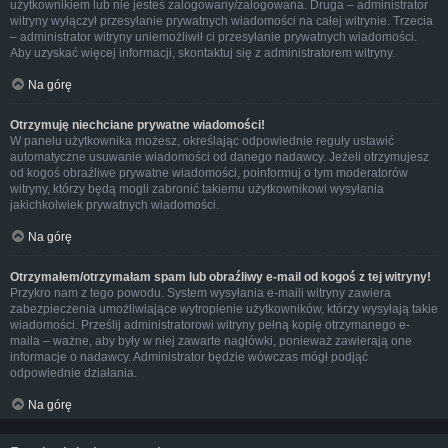
użytkownikiem lub nie jesteś zalogowany/zalogowana. Druga – administrator
witryny wyłączył przesyłanie prywatnych wiadomości na całej witrynie. Trzecia
– administrator witryny uniemożliwił ci przesyłanie prywatnych wiadomości.
Aby uzyskać więcej informacji, skontaktuj się z administratorem witryny.
Na górę
Otrzymuję niechciane prywatne wiadomości!
W panelu użytkownika możesz, określając odpowiednie reguły ustawić
automatyczne usuwanie wiadomości od danego nadawcy. Jeżeli otrzymujesz
od kogoś obraźliwe prywatne wiadomości, poinformuj o tym moderatorów
witryny, którzy będą mogli zabronić takiemu użytkownikowi wysyłania
jakichkolwiek prywatnych wiadomości.
Na górę
Otrzymałem/otrzymałam spam lub obraźliwy e-mail od kogoś z tej witryny!
Przykro nam z tego powodu. System wysyłania e-maili witryny zawiera
zabezpieczenia umożliwiające wytropienie użytkowników, którzy wysyłają takie
wiadomości. Prześlij administratorowi witryny pełną kopię otrzymanego e-
maila – ważne, aby były w niej zawarte nagłówki, ponieważ zawierają one
informacje o nadawcy. Administrator będzie wówczas mógł podjąć
odpowiednie działania.
Na górę