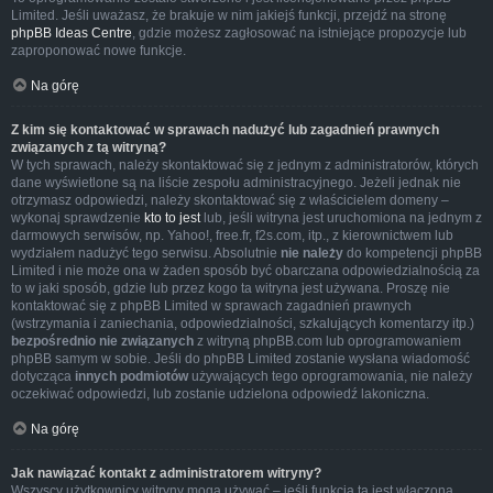
Limited. Jeśli uważasz, że brakuje w nim jakiejś funkcji, przejdź na stronę
phpBB Ideas Centre
, gdzie możesz zagłosować na istniejące propozycje lub
zaproponować nowe funkcje.
Na górę
Z kim się kontaktować w sprawach nadużyć lub zagadnień prawnych
związanych z tą witryną?
W tych sprawach, należy skontaktować się z jednym z administratorów, których
dane wyświetlone są na liście zespołu administracyjnego. Jeżeli jednak nie
otrzymasz odpowiedzi, należy skontaktować się z właścicielem domeny –
wykonaj sprawdzenie
kto to jest
lub, jeśli witryna jest uruchomiona na jednym z
darmowych serwisów, np. Yahoo!, free.fr, f2s.com, itp., z kierownictwem lub
wydziałem nadużyć tego serwisu. Absolutnie
nie należy
do kompetencji phpBB
Limited i nie może ona w żaden sposób być obarczana odpowiedzialnością za
to w jaki sposób, gdzie lub przez kogo ta witryna jest używana. Proszę nie
kontaktować się z phpBB Limited w sprawach zagadnień prawnych
(wstrzymania i zaniechania, odpowiedzialności, szkalujących komentarzy itp.)
bezpośrednio nie związanych
z witryną phpBB.com lub oprogramowaniem
phpBB samym w sobie. Jeśli do phpBB Limited zostanie wysłana wiadomość
dotycząca
innych podmiotów
używających tego oprogramowania, nie należy
oczekiwać odpowiedzi, lub zostanie udzielona odpowiedź lakoniczna.
Na górę
Jak nawiązać kontakt z administratorem witryny?
Wszyscy użytkownicy witryny mogą używać – jeśli funkcja ta jest włączona