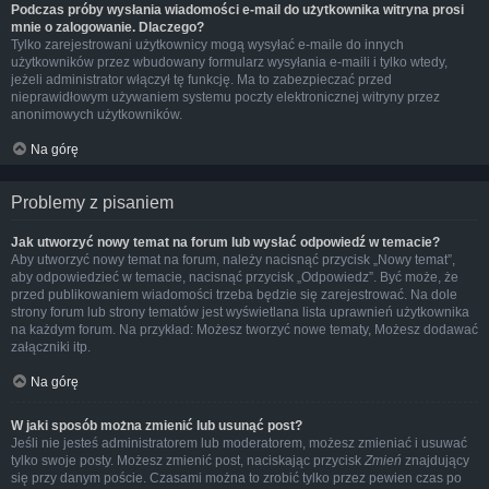
Podczas próby wysłania wiadomości e-mail do użytkownika witryna prosi
mnie o zalogowanie. Dlaczego?
Tylko zarejestrowani użytkownicy mogą wysyłać e-maile do innych
użytkowników przez wbudowany formularz wysyłania e-maili i tylko wtedy,
jeżeli administrator włączył tę funkcję. Ma to zabezpieczać przed
nieprawidłowym używaniem systemu poczty elektronicznej witryny przez
anonimowych użytkowników.
Na górę
Problemy z pisaniem
Jak utworzyć nowy temat na forum lub wysłać odpowiedź w temacie?
Aby utworzyć nowy temat na forum, należy nacisnąć przycisk „Nowy temat”,
aby odpowiedzieć w temacie, nacisnąć przycisk „Odpowiedz”. Być może, że
przed publikowaniem wiadomości trzeba będzie się zarejestrować. Na dole
strony forum lub strony tematów jest wyświetlana lista uprawnień użytkownika
na każdym forum. Na przykład: Możesz tworzyć nowe tematy, Możesz dodawać
załączniki itp.
Na górę
W jaki sposób można zmienić lub usunąć post?
Jeśli nie jesteś administratorem lub moderatorem, możesz zmieniać i usuwać
tylko swoje posty. Możesz zmienić post, naciskając przycisk
Zmień
znajdujący
się przy danym poście. Czasami można to zrobić tylko przez pewien czas po