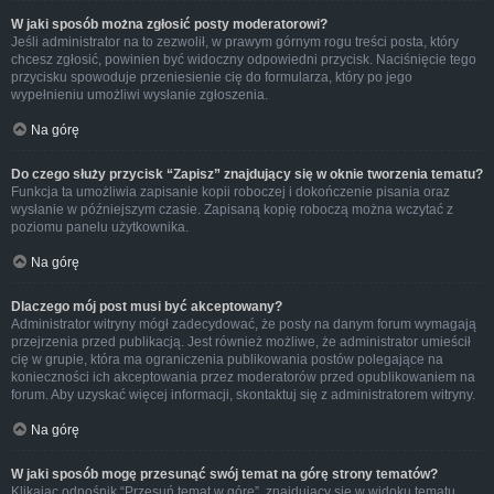
W jaki sposób można zgłosić posty moderatorowi?
Jeśli administrator na to zezwolił, w prawym górnym rogu treści posta, który
chcesz zgłosić, powinien być widoczny odpowiedni przycisk. Naciśnięcie tego
przycisku spowoduje przeniesienie cię do formularza, który po jego
wypełnieniu umożliwi wysłanie zgłoszenia.
Na górę
Do czego służy przycisk “Zapisz” znajdujący się w oknie tworzenia tematu?
Funkcja ta umożliwia zapisanie kopii roboczej i dokończenie pisania oraz
wysłanie w późniejszym czasie. Zapisaną kopię roboczą można wczytać z
poziomu panelu użytkownika.
Na górę
Dlaczego mój post musi być akceptowany?
Administrator witryny mógł zadecydować, że posty na danym forum wymagają
przejrzenia przed publikacją. Jest również możliwe, że administrator umieścił
cię w grupie, która ma ograniczenia publikowania postów polegające na
konieczności ich akceptowania przez moderatorów przed opublikowaniem na
forum. Aby uzyskać więcej informacji, skontaktuj się z administratorem witryny.
Na górę
W jaki sposób mogę przesunąć swój temat na górę strony tematów?
Klikając odnośnik “Przesuń temat w górę”, znajdujący się w widoku tematu