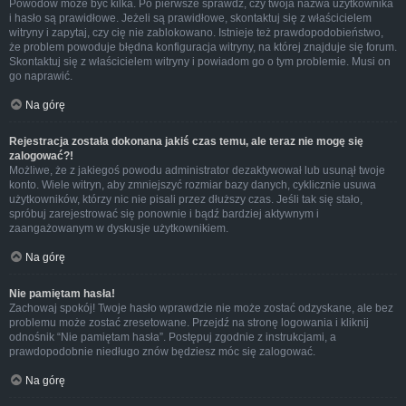
Powodów może być kilka. Po pierwsze sprawdź, czy twoja nazwa użytkownika
i hasło są prawidłowe. Jeżeli są prawidłowe, skontaktuj się z właścicielem
witryny i zapytaj, czy cię nie zablokowano. Istnieje też prawdopodobieństwo,
że problem powoduje błędna konfiguracja witryny, na której znajduje się forum.
Skontaktuj się z właścicielem witryny i powiadom go o tym problemie. Musi on
go naprawić.
Na górę
Rejestracja została dokonana jakiś czas temu, ale teraz nie mogę się
zalogować?!
Możliwe, że z jakiegoś powodu administrator dezaktywował lub usunął twoje
konto. Wiele witryn, aby zmniejszyć rozmiar bazy danych, cyklicznie usuwa
użytkowników, którzy nic nie pisali przez dłuższy czas. Jeśli tak się stało,
spróbuj zarejestrować się ponownie i bądź bardziej aktywnym i
zaangażowanym w dyskusje użytkownikiem.
Na górę
Nie pamiętam hasła!
Zachowaj spokój! Twoje hasło wprawdzie nie może zostać odzyskane, ale bez
problemu może zostać zresetowane. Przejdź na stronę logowania i kliknij
odnośnik “Nie pamiętam hasła”. Postępuj zgodnie z instrukcjami, a
prawdopodobnie niedługo znów będziesz móc się zalogować.
Na górę