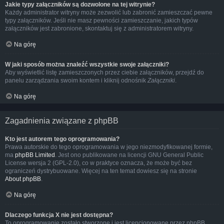
Jakie typy załączników są dozwolone na tej witrynie?
Każdy administrator witryny może zezwolić lub zabronić zamieszczać pewne
typy załączników. Jeśli nie masz pewności zamieszczanie, jakich typów
załączników jest zabronione, skontaktuj się z administratorem witryny.
Na górę
W jaki sposób można znaleźć wszystkie swoje załączniki?
Aby wyświetlić listę zamieszczonych przez ciebie załączników, przejdź do
panelu zarządzania swoim kontem i kliknij odnośnik
Załączniki
.
Na górę
Zagadnienia związane z phpBB
Kto jest autorem tego oprogramowania?
Prawa autorskie do tego oprogramowania w jego niezmodyfikowanej formie,
ma
phpBB Limited
. Jest ono publikowane na licencji GNU General Public
License wersja 2 (GPL-2.0), co w praktyce oznacza, że może być bez
ograniczeń dystrybuowane. Więcej na ten temat dowiesz się na stronie
About phpBB
.
Na górę
Dlaczego funkcja X nie jest dostępna?
To oprogramowanie zostało stworzone i jest licencjonowane przez phpBB