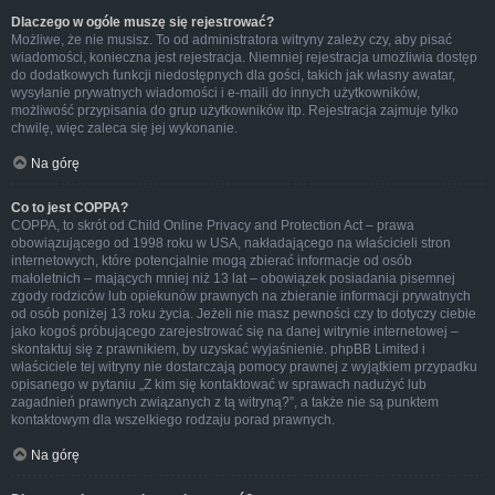
Dlaczego w ogóle muszę się rejestrować?
Możliwe, że nie musisz. To od administratora witryny zależy czy, aby pisać
wiadomości, konieczna jest rejestracja. Niemniej rejestracja umożliwia dostęp
do dodatkowych funkcji niedostępnych dla gości, takich jak własny awatar,
wysyłanie prywatnych wiadomości i e-maili do innych użytkowników,
możliwość przypisania do grup użytkowników itp. Rejestracja zajmuje tylko
chwilę, więc zaleca się jej wykonanie.
Na górę
Co to jest COPPA?
COPPA, to skrót od Child Online Privacy and Protection Act – prawa
obowiązującego od 1998 roku w USA, nakładającego na właścicieli stron
internetowych, które potencjalnie mogą zbierać informacje od osób
małoletnich – mających mniej niż 13 lat – obowiązek posiadania pisemnej
zgody rodziców lub opiekunów prawnych na zbieranie informacji prywatnych
od osób poniżej 13 roku życia. Jeżeli nie masz pewności czy to dotyczy ciebie
jako kogoś próbującego zarejestrować się na danej witrynie internetowej –
skontaktuj się z prawnikiem, by uzyskać wyjaśnienie. phpBB Limited i
właściciele tej witryny nie dostarczają pomocy prawnej z wyjątkiem przypadku
opisanego w pytaniu „Z kim się kontaktować w sprawach nadużyć lub
zagadnień prawnych związanych z tą witryną?”, a także nie są punktem
kontaktowym dla wszelkiego rodzaju porad prawnych.
Na górę