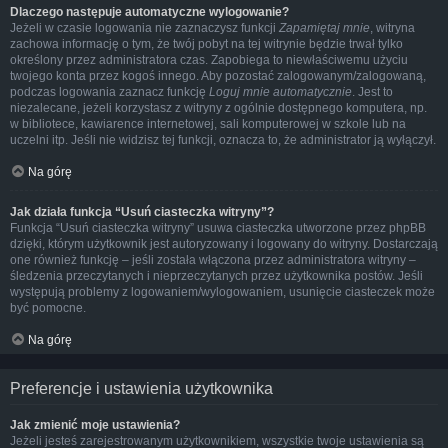
Dlaczego następuje automatyczne wylogowanie?
Jeżeli w czasie logowania nie zaznaczysz funkcji
Zapamiętaj mnie
, witryna
zachowa informację o tym, że twój pobyt na tej witrynie będzie trwał tylko
określony przez administratora czas. Zapobiega to niewłaściwemu użyciu
twojego konta przez kogoś innego. Aby pozostać zalogowanym/zalogowaną,
podczas logowania zaznacz funkcję
Loguj mnie automatycznie
. Jest to
niezalecane, jeżeli korzystasz z witryny z ogólnie dostępnego komputera, np.
w bibliotece, kawiarence internetowej, sali komputerowej w szkole lub na
uczelni itp. Jeśli nie widzisz tej funkcji, oznacza to, że administrator ją wyłączył.
Na górę
Jak działa funkcja “Usuń ciasteczka witryny”?
Funkcja “Usuń ciasteczka witryny” usuwa ciasteczka utworzone przez phpBB
dzięki, którym użytkownik jest autoryzowany i logowany do witryny. Dostarczają
one również funkcję – jeśli została włączona przez administratora witryny –
śledzenia przeczytanych i nieprzeczytanych przez użytkownika postów. Jeśli
występują problemy z logowaniem/wylogowaniem, usunięcie ciasteczek może
być pomocne.
Na górę
Preferencje i ustawienia użytkownika
Jak zmienić moje ustawienia?
Jeżeli jesteś zarejestrowanym użytkownikiem, wszystkie twoje ustawienia są