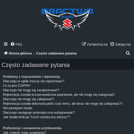
FAQ
Zarejestruj się
Zaloguj się
S
Strona główna
Często zadawane pytania
z
Często zadawane pytania
u
k
Problemy z logowaniem i rejestracją
Dlaczego w ogóle muszę się rejestrować?
a
Co to jest COPPA?
j
Dlaczego nie mogę się zarejestrować?
Rejestracja została przeprowadzona poprawnie, ale nie mogę się zalogować!
Dlaczego nie mogę się zalogować?
Rejestracja została dokonana jakiś czas temu, ale teraz nie mogę się zalogować?!
Nie pamiętam hasła!
Dlaczego następuje automatyczne wylogowanie?
Jak działa funkcja “Usuń ciasteczka witryny”?
Preferencje i ustawienia użytkownika
Jak zmienić moje ustawienia?