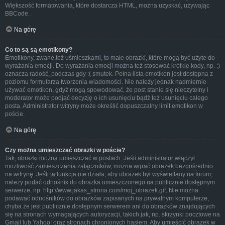
Większość formatowania, które dostarcza HTML, można uzyskać, używając
BBCode.
Na górę
Co to są są emotikony?
Emotikony, zwane też uśmieszkami, to małe obrazki, które mogą być użyte do
wyrażania emocji. Do wyrażania emocji można też stosować krótkie kody, np. :)
oznacza radość, podczas gdy :( smutek. Pełna lista emotikon jest dostępna z
poziomu formularza tworzenia wiadomości. Nie należy jednak nadmiernie
używać emotikon, gdyż mogą spowodować, że post stanie się nieczytelny i
moderator może podjąć decyzję o ich usunięciu bądź też usunięciu całego
posta. Administrator witryny może określić dopuszczalny limit emotikon w
poście.
Na górę
Czy można umieszczać obrazki w poście?
Tak, obrazki można umieszczać w postach. Jeśli administrator włączył
możliwość zamieszczania załączników, można wgrać obrazek bezpośrednio
na witrynę. Jeśli ta funkcja nie działa, aby obrazek był wyświetlany na forum,
należy podać odnośnik do obrazka umieszczonego na publicznie dostępnym
serwerze, np. http://www.jakas_strona.com/moj_obrazek.gif. Nie można
podawać odnośników do obrazków zapisanych na prywatnym komputerze,
chyba że jest publicznie dostępnym serwerem ani do obrazków znajdujących
się na stronach wymagających autoryzacji, takich jak, np. skrzynki pocztowe na
Gmail lub Yahoo! oraz stronach chronionych hasłem. Aby umieścić obrazek w