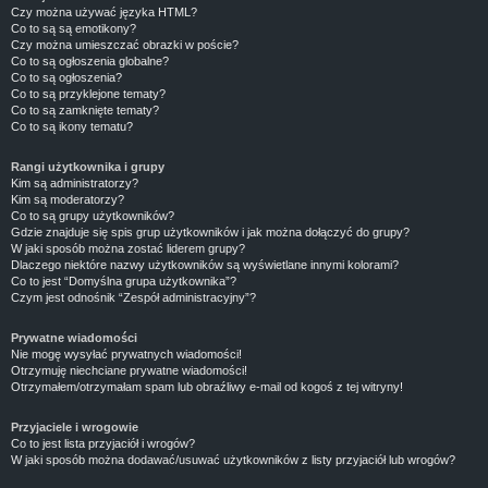
Czy można używać języka HTML?
Co to są są emotikony?
Czy można umieszczać obrazki w poście?
Co to są ogłoszenia globalne?
Co to są ogłoszenia?
Co to są przyklejone tematy?
Co to są zamknięte tematy?
Co to są ikony tematu?
Rangi użytkownika i grupy
Kim są administratorzy?
Kim są moderatorzy?
Co to są grupy użytkowników?
Gdzie znajduje się spis grup użytkowników i jak można dołączyć do grupy?
W jaki sposób można zostać liderem grupy?
Dlaczego niektóre nazwy użytkowników są wyświetlane innymi kolorami?
Co to jest “Domyślna grupa użytkownika”?
Czym jest odnośnik “Zespół administracyjny”?
Prywatne wiadomości
Nie mogę wysyłać prywatnych wiadomości!
Otrzymuję niechciane prywatne wiadomości!
Otrzymałem/otrzymałam spam lub obraźliwy e-mail od kogoś z tej witryny!
Przyjaciele i wrogowie
Co to jest lista przyjaciół i wrogów?
W jaki sposób można dodawać/usuwać użytkowników z listy przyjaciół lub wrogów?