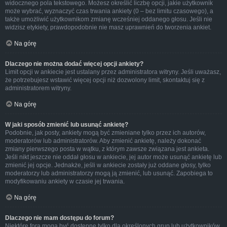
widocznego pola tekstowego. Możesz określić liczbę opcji, jakie użytkownik
może wybrać, wyznaczyć czas trwania ankiety (0 – bez limitu czasowego), a
także umożliwić użytkownikom zmianę wcześniej oddanego głosu. Jeśli nie
widzisz etykiety, prawdopodobnie nie masz uprawnień do tworzenia ankiet.
Na górę
Dlaczego nie można dodać więcej opcji ankiety?
Limit opcji w ankiecie jest ustalany przez administratora witryny. Jeśli uważasz,
że potrzebujesz wstawić więcej opcji niż dozwolony limit, skontaktuj się z
administratorem witryny.
Na górę
W jaki sposób zmienić lub usunąć ankietę?
Podobnie, jak posty, ankiety mogą być zmieniane tylko przez ich autorów,
moderatorów lub administratorów. Aby zmienić ankietę, należy dokonać
zmiany pierwszego posta w wątku, z którym zawsze związana jest ankieta.
Jeśli nikt jeszcze nie oddał głosu w ankiecie, jej autor może usunąć ankietę lub
zmienić jej opcje. Jednakże, jeśli w ankiecie zostały już oddane głosy, tylko
moderatorzy lub administratorzy mogą ją zmienić, lub usunąć. Zapobiega to
modyfikowaniu ankiety w czasie jej trwania.
Na górę
Dlaczego nie mam dostępu do forum?
Niektóre fora mogą być dostępne tylko dla określonych grup lub użytkowników.