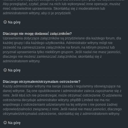
Aby przeglądać, czytać, pisać na nich lub wykonywać inne operacje, musisz
mieć odpowiednie uprawnienia. Skontaktuj się z moderatorem lub
administratorem witryny, aby ci je przydzielił.
Na górę
Dlaczego nie mogę dodawać załączników?
Uprawnienia dotyczące załączników są przydzielane dla każdego forum, dla
każdej grupy i dla każdego użytkownika. Administrator witryny mógł nie
zezwolić na zamieszczanie załączników na forum, na którym piszesz lub
przyznał uprawnienia tylko niektórym grupom. Jeśli nadal nie masz jasności,
dlaczego nie możesz zamieszczać załączników, skontaktuj się z
administratorem witryny.
Na górę
Dlaczego otrzymałem/otrzymałam ostrzeżenie?
Każdy administrator witryny ma swoje zasady i regulaminy obowiązujące na
danej witrynie. Są one opublikowane i administrator zaleca zapoznanie się z
nimi. Jeśli ktoś ich nie przestrzegał, może otrzymać ostrzeżenie. O udzieleniu
ostrzeżenia decyduje administrator witryny. phpBB Limited nie ma nic
wspólnego z ostrzeżeniami udzielanymi na tej witrynie i nie ponosi żadnej
odpowiedzialności związanej z nimi. Jeśli nadal nie masz jasności, dlaczego
otrzymałeś/otrzymałaś ostrzeżenie, skontaktuj się z administratorem witryny.
Na górę