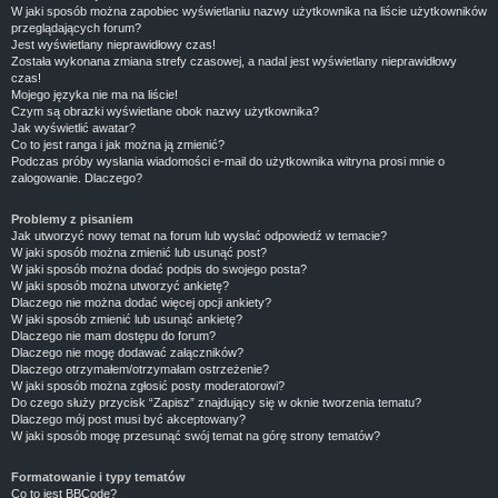
W jaki sposób można zapobiec wyświetlaniu nazwy użytkownika na liście użytkowników
przeglądających forum?
Jest wyświetlany nieprawidłowy czas!
Została wykonana zmiana strefy czasowej, a nadal jest wyświetlany nieprawidłowy
czas!
Mojego języka nie ma na liście!
Czym są obrazki wyświetlane obok nazwy użytkownika?
Jak wyświetlić awatar?
Co to jest ranga i jak można ją zmienić?
Podczas próby wysłania wiadomości e-mail do użytkownika witryna prosi mnie o
zalogowanie. Dlaczego?
Problemy z pisaniem
Jak utworzyć nowy temat na forum lub wysłać odpowiedź w temacie?
W jaki sposób można zmienić lub usunąć post?
W jaki sposób można dodać podpis do swojego posta?
W jaki sposób można utworzyć ankietę?
Dlaczego nie można dodać więcej opcji ankiety?
W jaki sposób zmienić lub usunąć ankietę?
Dlaczego nie mam dostępu do forum?
Dlaczego nie mogę dodawać załączników?
Dlaczego otrzymałem/otrzymałam ostrzeżenie?
W jaki sposób można zgłosić posty moderatorowi?
Do czego służy przycisk “Zapisz” znajdujący się w oknie tworzenia tematu?
Dlaczego mój post musi być akceptowany?
W jaki sposób mogę przesunąć swój temat na górę strony tematów?
Formatowanie i typy tematów
Co to jest BBCode?