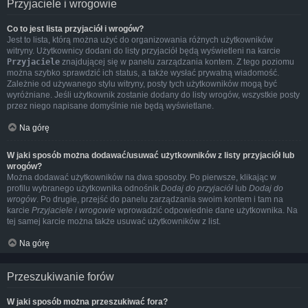
Przyjaciele i wrogowie
Co to jest lista przyjaciół i wrogów?
Jest to lista, którą można użyć do organizowania różnych użytkowników
witryny. Użytkownicy dodani do listy przyjaciół będą wyświetleni na karcie
Przyjaciele
znajdującej się w panelu zarządzania kontem. Z tego poziomu
można szybko sprawdzić ich status, a także wysłać prywatną wiadomość.
Zależnie od używanego stylu witryny, posty tych użytkowników mogą być
wyróżniane. Jeśli użytkownik zostanie dodany do listy wrogów, wszystkie posty
przez niego napisane domyślnie nie będą wyświetlane.
Na górę
W jaki sposób można dodawać/usuwać użytkowników z listy przyjaciół lub
wrogów?
Można dodawać użytkowników na dwa sposoby. Po pierwsze, klikając w
profilu wybranego użytkownika odnośnik
Dodaj do przyjaciół
lub
Dodaj do
wrogów
. Po drugie, przejść do panelu zarządzania swoim kontem i tam na
karcie
Przyjaciele i wrogowie
wprowadzić odpowiednie dane użytkownika. Na
tej samej karcie można także usuwać użytkowników z list.
Na górę
Przeszukiwanie forów
W jaki sposób można przeszukiwać fora?