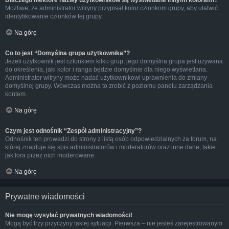
Dlaczego niektóre nazwy użytkowników są wyświetlane innymi kolorami?
Możliwe, że administrator witryny przypisał kolor członkom grupy, aby ułatwić
identyfikowanie członków tej grupy.
Na górę
Co to jest “Domyślna grupa użytkownika”?
Jeżeli użytkownik jest członkiem kilku grup, jego domyślna grupa jest używana
do określenia, jaki kolor i ranga będzie domyślnie dla niego wyświetlana.
Administrator witryny może nadać użytkownikowi uprawnienia do zmiany
domyślnej grupy. Wówczas można to zrobić z poziomu panelu zarządzania
kontem.
Na górę
Czym jest odnośnik “Zespół administracyjny”?
Odnośnik ten prowadzi do strony z listą osób odpowiedzialnych za forum, na
której znajduje się spis administratorów i moderatorów oraz inne dane, takie
jak fora przez nich moderowane.
Na górę
Prywatne wiadomości
Nie mogę wysyłać prywatnych wiadomości!
Mogą być trzy przyczyny takiej sytuacji. Pierwsza – nie jesteś zarejestrowanym