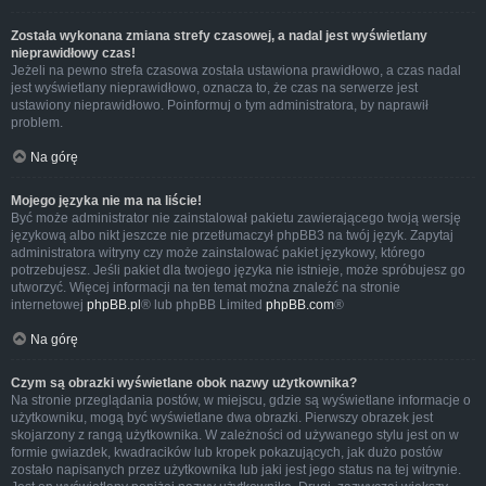
Została wykonana zmiana strefy czasowej, a nadal jest wyświetlany
nieprawidłowy czas!
Jeżeli na pewno strefa czasowa została ustawiona prawidłowo, a czas nadal
jest wyświetlany nieprawidłowo, oznacza to, że czas na serwerze jest
ustawiony nieprawidłowo. Poinformuj o tym administratora, by naprawił
problem.
Na górę
Mojego języka nie ma na liście!
Być może administrator nie zainstalował pakietu zawierającego twoją wersję
językową albo nikt jeszcze nie przetłumaczył phpBB3 na twój język. Zapytaj
administratora witryny czy może zainstalować pakiet językowy, którego
potrzebujesz. Jeśli pakiet dla twojego języka nie istnieje, może spróbujesz go
utworzyć. Więcej informacji na ten temat można znaleźć na stronie
internetowej
phpBB.pl
® lub phpBB Limited
phpBB.com
®
Na górę
Czym są obrazki wyświetlane obok nazwy użytkownika?
Na stronie przeglądania postów, w miejscu, gdzie są wyświetlane informacje o
użytkowniku, mogą być wyświetlane dwa obrazki. Pierwszy obrazek jest
skojarzony z rangą użytkownika. W zależności od używanego stylu jest on w
formie gwiazdek, kwadracików lub kropek pokazujących, jak dużo postów
zostało napisanych przez użytkownika lub jaki jest jego status na tej witrynie.