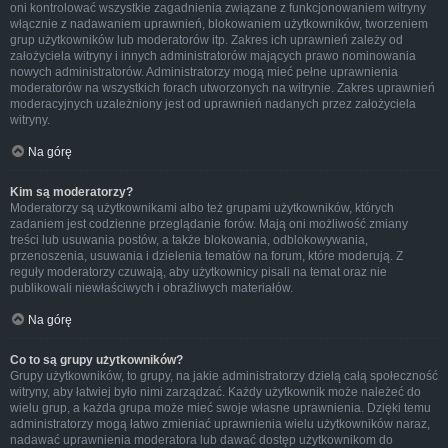
oni kontrolować wszystkie zagadnienia związane z funkcjonowaniem witryny
włącznie z nadawaniem uprawnień, blokowaniem użytkowników, tworzeniem
grup użytkowników lub moderatorów itp. Zakres ich uprawnień zależy od
założyciela witryny i innych administratorów mających prawo nominowania
nowych administratorów. Administratorzy mogą mieć pełne uprawnienia
moderatorów na wszystkich forach utworzonych na witrynie. Zakres uprawnień
moderacyjnych uzależniony jest od uprawnień nadanych przez założyciela
witryny.
Na górę
Kim są moderatorzy?
Moderatorzy są użytkownikami albo też grupami użytkowników, których
zadaniem jest codzienne przeglądanie forów. Mają oni możliwość zmiany
treści lub usuwania postów, a także blokowania, odblokowywania,
przenoszenia, usuwania i dzielenia tematów na forum, które moderują. Z
reguły moderatorzy czuwają, aby użytkownicy pisali na temat oraz nie
publikowali niewłaściwych i obraźliwych materiałów.
Na górę
Co to są grupy użytkowników?
Grupy użytkowników, to grupy, na jakie administratorzy dzielą całą społeczność
witryny, aby łatwiej było nimi zarządzać. Każdy użytkownik może należeć do
wielu grup, a każda grupa może mieć swoje własne uprawnienia. Dzięki temu
administratorzy mogą łatwo zmieniać uprawnienia wielu użytkowników naraz,
nadawać uprawnienia moderatora lub dawać dostęp użytkownikom do