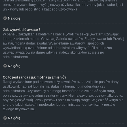
Jest on wyświetlany poniżej nazwy użytkownika. Drugi, zazwyczaj większy
obrazek, wyświetlany powyżej nazwy użytkownika jest znany jako awatar i jest
unikatowy lub osobisty dla każdego użytkownika.
Na górę
Jak wyświetlić awatar?
W panelu zarządzania kontem na karcie „Profil” w sekcji „Awatar”, używając
jednej z czterech metod: Gravatar, Galeria awatarów, Zdalny awatar lub Prześlij
awatar, można dodać awatar. Wyświetlanie awatarów i sposób ich
wyświetlania są uzależnione od administratora witryny. Jeśli nie można
używać awatarów na danej witrynie, należy skontaktować się z jej
administratorem.
Na górę
Co to jest ranga i jak można ją zmienić?
Rangi wyświetlane pod nazwami użytkowników oznaczają, ile postów dany
użytkownik napisał lub jaki ma status na forum, np. moderatora czy
administratora. Użytkownicy nie mogą bezpośrednio zmieniać stylu rang,
ponieważ ustawia je administrator witryny. Nie należy pisać postów tylko po to,
aby zwiększyć swój licznik postów i przez to swoją rangę. Większość witryn nie
toleruje takich działań i moderator lub administrator obniży licznik postów
takiego użytkownika.
Na górę