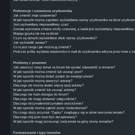
Preferencje i ustawienia użytkownika
Jak zmienić moje ustawienia?
W jaki sposób można zapobiec wyświetlaniu nazwy użytkownika na liście użytkow
Jest wyświetlany nieprawidłowy czas!
Została wykonana zmiana strefy czasowej, a nadal jest wyświetlany nieprawidłowy
Mojego języka nie ma na liście!
Czym są obrazki wyświetlane obok nazwy użytkownika?
Jak wyświetlić awatar?
Co to jest ranga i jak można ją zmienić?
Podczas próby wysłania wiadomości e-mail do użytkownika witryna prosi mnie o z
Problemy z pisaniem
Jak utworzyć nowy temat na forum lub wysłać odpowiedź w temacie?
W jaki sposób można zmienić lub usunąć post?
W jaki sposób można dodać podpis do swojego posta?
W jaki sposób można utworzyć ankietę?
Dlaczego nie można dodać więcej opcji ankiety?
W jaki sposób zmienić lub usunąć ankietę?
Dlaczego nie mam dostępu do forum?
Dlaczego nie mogę dodawać załączników?
Dlaczego otrzymałem/otrzymałam ostrzeżenie?
W jaki sposób można zgłosić posty moderatorowi?
Do czego służy przycisk “Zapisz” znajdujący się w oknie tworzenia tematu?
Dlaczego mój post musi być akceptowany?
W jaki sposób mogę przesunąć swój temat na górę strony tematów?
Formatowanie i typy tematów