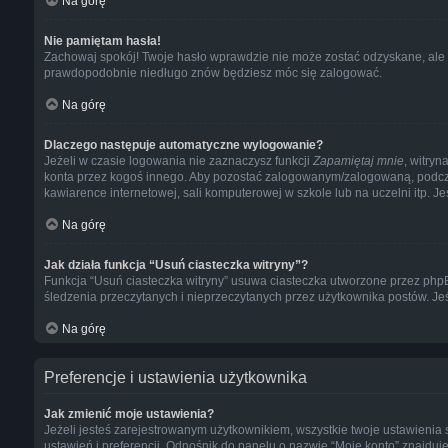
Na górę
Nie pamiętam hasła!
Zachowaj spokój! Twoje hasło wprawdzie nie może zostać odzyskane, ale b
prawdopodobnie niedługo znów będziesz móc się zalogować.
Na górę
Dlaczego następuje automatyczne wylogowanie?
Jeżeli w czasie logowania nie zaznaczysz funkcji
Zapamiętaj mnie
, witryn
konta przez kogoś innego. Aby pozostać zalogowanym/zalogowaną, podc
kawiarence internetowej, sali komputerowej w szkole lub na uczelni itp. Jeśli
Na górę
Jak działa funkcja “Usuń ciasteczka witryny”?
Funkcja “Usuń ciasteczka witryny” usuwa ciasteczka utworzone przez phpBB 
śledzenia przeczytanych i nieprzeczytanych przez użytkownika postów. 
Na górę
Preferencje i ustawienia użytkownika
Jak zmienić moje ustawienia?
Jeżeli jesteś zarejestrowanym użytkownikiem, wszystkie twoje ustawieni
ustawień i preferencji. Odnośnik do panelu o nazwie “Moje konto” znajduje