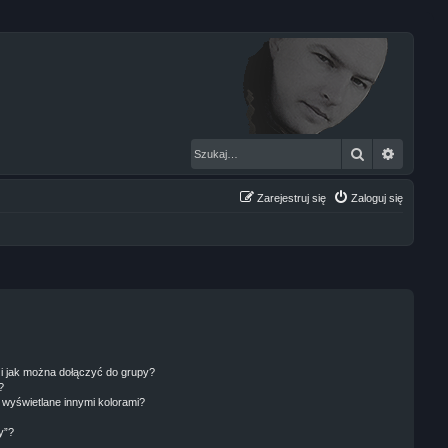
Szukaj
Wyszuk
Zarejestruj się
Zaloguj się
 i jak można dołączyć do grupy?
?
wyświetlane innymi kolorami?
y”?