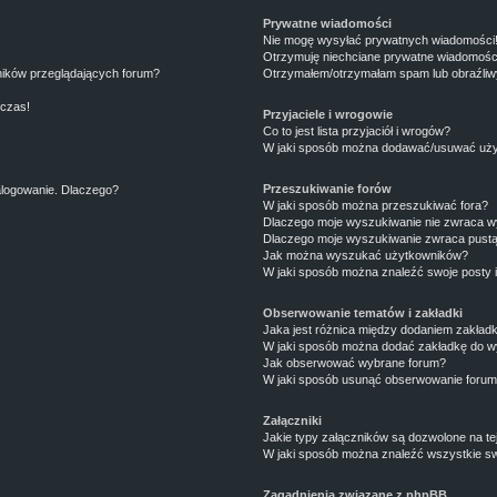
Prywatne wiadomości
Nie mogę wysyłać prywatnych wiadomości
Otrzymuję niechciane prywatne wiadomośc
ników przeglądających forum?
Otrzymałem/otrzymałam spam lub obraźliwy 
 czas!
Przyjaciele i wrogowie
Co to jest lista przyjaciół i wrogów?
W jaki sposób można dodawać/usuwać użytk
Przeszukiwanie forów
alogowanie. Dlaczego?
W jaki sposób można przeszukiwać fora?
Dlaczego moje wyszukiwanie nie zwraca 
Dlaczego moje wyszukiwanie zwraca pustą
Jak można wyszukać użytkowników?
W jaki sposób można znaleźć swoje posty 
Obserwowanie tematów i zakładki
Jaka jest różnica między dodaniem zakład
W jaki sposób można dodać zakładkę do w
Jak obserwować wybrane forum?
W jaki sposób usunąć obserwowanie forum
Załączniki
Jakie typy załączników są dozwolone na tej
W jaki sposób można znaleźć wszystkie sw
Zagadnienia związane z phpBB