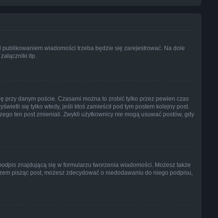
d publikowaniem wiadomości trzeba będzie się zarejestrować. Na dole
ałączniki itp.
ię przy danym poście. Czasami można to zrobić tylko przez pewien czas
świetli się tylko wtedy, jeśli ktoś zamieścił pod tym postem kolejny post.
aczego ten post zmieniali. Zwykli użytkownicy nie mogą usuwać postów, gdy
podpis
znajdującą się w formularzu tworzenia wiadomości. Możesz także
razem pisząc post, możesz zdecydować o niedodawaniu do niego podpisu,