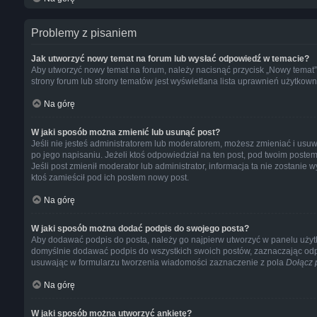
Problemy z pisaniem
Jak utworzyć nowy temat na forum lub wysłać odpowiedź w temacie?
Aby utworzyć nowy temat na forum, należy nacisnąć przycisk „Nowy temat
strony forum lub strony tematów jest wyświetlana lista uprawnień użytko
Na górę
W jaki sposób można zmienić lub usunąć post?
Jeśli nie jesteś administratorem lub moderatorem, możesz zmieniać i usuw
po jego napisaniu. Jeżeli ktoś odpowiedział na ten post, pod twoim postem po
Jeśli post zmienił moderator lub administrator, informacja ta nie zostanie
ktoś zamieścił pod ich postem nowy post.
Na górę
W jaki sposób można dodać podpis do swojego posta?
Aby dodawać podpis do posta, należy go najpierw utworzyć w panelu użyt
domyślnie dodawać podpis do wszystkich swoich postów, zaznaczając odp
usuwając w formularzu tworzenia wiadomości zaznaczenie z pola
Dołącz 
Na górę
W jaki sposób można utworzyć ankietę?