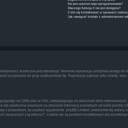
Kto jest autorem tego oprogramowania?
Dlaczego funkcja X nie jest dostępna?
Z kim się kontaktować w sprawach nadużyć
Jak nawiązać kontakt z administratorem wi
 wiadomości, konieczna jest rejestracja. Niemniej rejestracja umożliwia dostęp do 
ść przypisania do grup użytkowników itp. Rejestracja zajmuje tylko chwilę, więc 
ązującego od 1998 roku w USA, nakładającego na właścicieli stron internetowych, 
w lub opiekunów prawnych na zbieranie informacji prywatnych od osób poniżej 13 r
j się z prawnikiem, by uzyskać wyjaśnienie. phpBB Limited i właściciele tej witry
ch związanych z tą witryną?”, a także nie są punktem kontaktowym dla wszelkiego