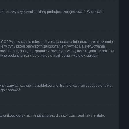
bronił nazwy użytkownika, którą próbujesz zarejestrować. W sprawie
 COPPA, a w czasie rejestracji została podana informacja, że masz mniej
iektóre witryny przed pierwszym zalogowaniem wymagają aktywowania
mość e-mail, postępuj zgodnie z zawartymi w niej instrukcjami. Jeżeli taka
wno podany przez ciebie adres e-mail jest prawidłowy, spróbuj
ny i zapytaj, czy cię nie zablokowano. Istnieje też prawdopodobieństwo,
n go naprawić.
ków, którzy nic nie pisali przez dłuższy czas. Jeśli tak się stało,