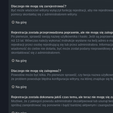
Dlaczego nie mogę się zarejestrować?
Być może właściciel witryny wyłączył funkcję rejestracji, aby nie rejestro
pomocy skontaktuj się z administratorem witryny.
Na górę
Rejestracja została przeprowadzona poprawnie, ale nie mogę się zalog
Po pierwsze, sprawdź swoją nazwę użytkownika i hasło. Jeśli są poprawne
niż 13 lat. Wówczas należy wykonać instrukcje wysłane na twój adres e-m
rejestracji przez osobę rejestrującą się lub przez administratora. Informac
wiadomość do ciebie nie dotarła, być może został podany nieprawidłowy ad
skontaktować się z administratorem.
Na górę
Dlaczego nie mogę się zalogować?
Powodów może być kilka. Po pierwsze sprawdź, czy twoja nazwa użytkownika
że problem powoduje błędna konfiguracja witryny, na której znajduje się f
Na górę
Rejestracja została dokonana jakiś czas temu, ale teraz nie mogę się 
Możliwe, że z jakiegoś powodu administrator dezaktywował lub usunął twoje 
spróbuj zarejestrować się ponownie i bądź bardziej aktywnym i zaangaż