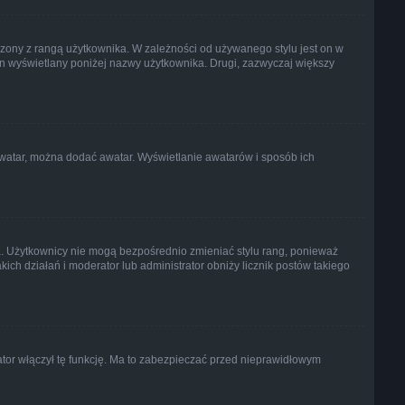
rzony z rangą użytkownika. W zależności od używanego stylu jest on w
 on wyświetlany poniżej nazwy użytkownika. Drugi, zazwyczaj większy
 awatar, można dodać awatar. Wyświetlanie awatarów i sposób ich
a. Użytkownicy nie mogą bezpośrednio zmieniać stylu rang, ponieważ
akich działań i moderator lub administrator obniży licznik postów takiego
ator włączył tę funkcję. Ma to zabezpieczać przed nieprawidłowym