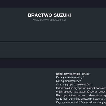
BRACTWO SUZUKI
www.bractwo-suzuki.com.pl
Rangi użytkownika i grupy
Kim są administratorzy?
Kim są moderatorzy?
Co to są grupy użytkowników?
Gdzie znajduje się spis grup użytkowników
W jaki sposób można zostać liderem grupy
Dlaczego niektóre nazwy użytkowników są 
Co to jest “Domyślna grupa użytkownika”?
Czym jest odnośnik “Zespół administracyjn