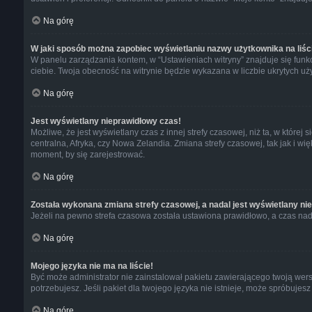
Na górę
W jaki sposób można zapobiec wyświetlaniu nazwy użytkownika na liś
W panelu zarządzania kontem, w “Ustawieniach witryny” znajduje się funk
ciebie. Twoja obecność na witrynie będzie wykazana w liczbie ukrytych uż
Na górę
Jest wyświetlany nieprawidłowy czas!
Możliwe, że jest wyświetlany czas z innej strefy czasowej, niż ta, w które
centralna, Afryka, czy Nowa Zelandia. Zmiana strefy czasowej, tak jak i w
moment, by się zarejestrować.
Na górę
Została wykonana zmiana strefy czasowej, a nadal jest wyświetlany ni
Jeżeli na pewno strefa czasowa została ustawiona prawidłowo, a czas nada
Na górę
Mojego języka nie ma na liście!
Być może administrator nie zainstalował pakietu zawierającego twoją wersj
potrzebujesz. Jeśli pakiet dla twojego języka nie istnieje, może spróbujes
Na górę