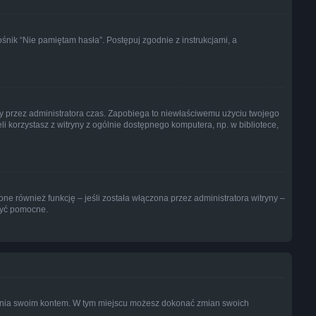
nik “Nie pamiętam hasła”. Postępuj zgodnie z instrukcjami, a
lony przez administratora czas. Zapobiega to niewłaściwemu użyciu twojego
żeli korzystasz z witryny z ogólnie dostępnego komputera, np. w bibliotece,
e również funkcję – jeśli została włączona przez administratora witryny –
być pomocne.
dzania swoim kontem. W tym miejscu możesz dokonać zmian swoich