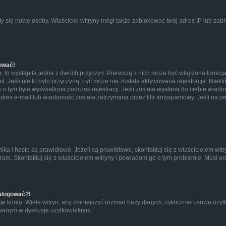
wały się nowe osoby. Właściciel witryny mógł także zablokować twój adres IP lub za
ować!
, to wystąpiła jedna z dwóch przyczyn. Pierwszą z nich może być włączona funkcja
ail. Jeśli nie to było przyczyną, być może nie została aktywowana rejestracja. N
ja o tym była wyświetlona podczas rejestracji. Jeśli została wysłana do ciebie wiado
res e-mail lub wiadomość została zatrzymana przez filtr antyspamowy. Jeśli na pe
 i hasło są prawidłowe. Jeżeli są prawidłowe, skontaktuj się z właścicielem witry
orum. Skontaktuj się z właścicielem witryny i powiadom go o tym problemie. Musi o
zalogować?!
konto. Wiele witryn, aby zmniejszyć rozmiar bazy danych, cyklicznie usuwa użytkowni
owanym w dyskusje użytkownikiem.