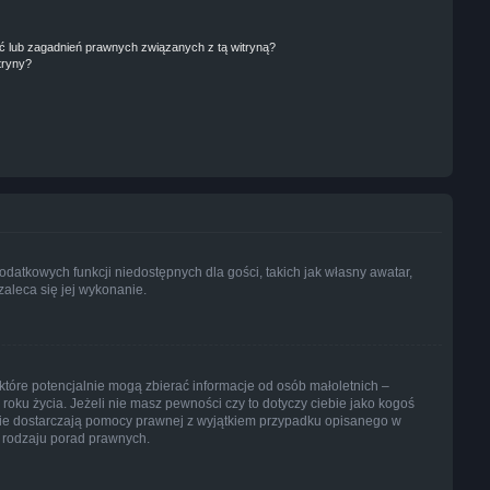
 lub zagadnień prawnych związanych z tą witryną?
tryny?
dodatkowych funkcji niedostępnych dla gości, takich jak własny awatar,
zaleca się jej wykonanie.
które potencjalnie mogą zbierać informacje od osób małoletnich –
oku życia. Jeżeli nie masz pewności czy to dotyczy ciebie jako kogoś
ny nie dostarczają pomocy prawnej z wyjątkiem przypadku opisanego w
 rodzaju porad prawnych.