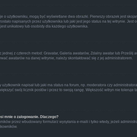
cje o użytkowniku, mogą być wyświetlane dwa obrazki. Pierwszy obrazek jest skoja
tało napisanych przez użytkownika lub jaki jest jego status na tej witrynie. Jest
jest unikatowy lub osobisty dla każdego użytkownika.
c jednej z czterech metod: Gravatar, Galeria awatarów, Zdalny awatar lub Prześlij
ywać awatarów na danej witrynie, należy skontaktować się z jej administratorem.
żytkownik napisał lub jaki ma status na forum, np. moderatora czy administrator
większyć swój licznik postów i przez to swoją rangę. Większość witryn nie toleruje t
si mnie o zalogowanie. Dlaczego?
ików przez wbudowany formularz wysyłania e-maili i tylko wtedy, jeżeli administr
tkowników.