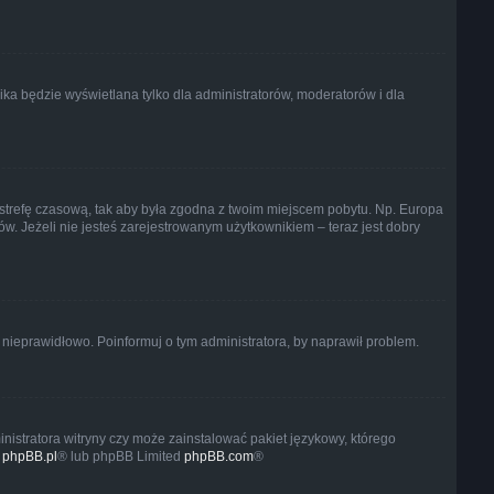
ka będzie wyświetlana tylko dla administratorów, moderatorów i dla
ień strefę czasową, tak aby była zgodna z twoim miejscem pobytu. Np. Europa
w. Jeżeli nie jesteś zarejestrowanym użytkownikiem – teraz jest dobry
 nieprawidłowo. Poinformuj o tym administratora, by naprawił problem.
nistratora witryny czy może zainstalować pakiet językowy, którego
j
phpBB.pl
® lub phpBB Limited
phpBB.com
®