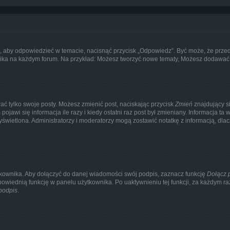
”, aby odpowiedzieć w temacie, nacisnąć przycisk „Odpowiedz”. Być może, że prze
wnika na każdym forum. Na przykład: Możesz tworzyć nowe tematy, Możesz dodawać z
ać tylko swoje posty. Możesz zmienić post, naciskając przycisk
Zmień
znajdujący s
jawi się informacja ile razy i kiedy ostatni raz post był zmieniany. Informacja ta wy
 wyświetlona. Administratorzy i moderatorzy mogą zostawić notatkę z informacją, dl
kownika. Aby dołączyć do danej wiadomości swój podpis, zaznacz funkcję
Dołącz 
owiednią funkcję w panelu użytkownika. Po uaktywnieniu tej funkcji, za każdym 
podpis
.