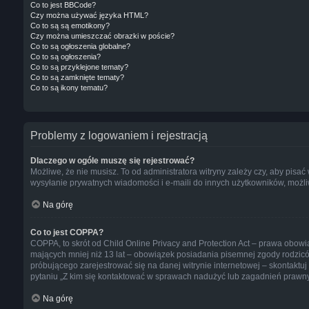
Co to jest BBCode?
Czy można używać języka HTML?
Co to są są emotikony?
Czy można umieszczać obrazki w poście?
Co to są ogłoszenia globalne?
Co to są ogłoszenia?
Co to są przyklejone tematy?
Co to są zamknięte tematy?
Co to są ikony tematu?
Problemy z logowaniem i rejestracją
Dlaczego w ogóle muszę się rejestrować?
Możliwe, że nie musisz. To od administratora witryny zależy czy, aby pisać
wysyłanie prywatnych wiadomości i e-maili do innych użytkowników, możliwo
Na górę
Co to jest COPPA?
COPPA, to skrót od Child Online Privacy and Protection Act – prawa obowi
mających mniej niż 13 lat – obowiązek posiadania pisemnej zgody rodzicó
próbującego zarejestrować się na danej witrynie internetowej – skontaktu
pytaniu „Z kim się kontaktować w sprawach nadużyć lub zagadnień prawny
Na górę