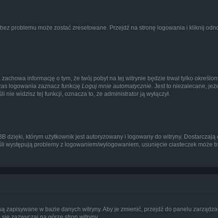
ez problemu może zostać zresetowane. Przejdź na stronę logowania i kliknij odnoś
a zachowa informację o tym, że twój pobyt na tej witrynie będzie trwał tylko okreś
zas logowania zaznacz funkcję
Loguj mnie automatycznie
. Jest to niezalecane, je
 nie widzisz tej funkcji, oznacza to, że administrator ją wyłączył.
dzięki, którym użytkownik jest autoryzowany i logowany do witryny. Dostarczają on
Jeśli występują problemy z logowaniem/wylogowaniem, usunięcie ciasteczek może 
a są zapisywane w bazie danych witryny. Aby je zmienić, przejdź do panelu zarzą
 się zazwyczaj na górze stron witryny.