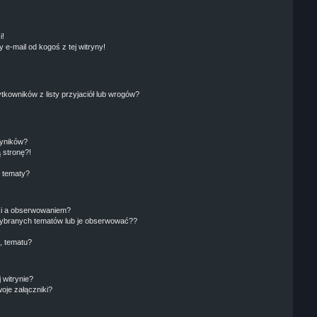
!
i!
e-mail od kogoś z tej witryny!
owników z listy przyjaciół lub wrogów?
wyników?
 stronę?!
i tematy?
ki a obserwowaniem?
ybranych tematów lub je obserwować??
, tematu?
 witrynie?
oje załączniki?