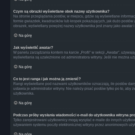
Czym są obrazki wyświetlane obok nazwy użytkownika?
Na stronie przeglądania postów, w miejscu, gdzie są wyświetlane informa
formie gwiazdek, kwadracików lub kropek pokazujących, jak dużo postów zos
obrazek, wyświetlany powyżej nazwy użytkownika jest znany jako awatar i 
Na górę
Jak wyświetlić awatar?
W panelu zarządzania kontem na karcie „Profil” w sekcji „Awatar”, używają
wyświetlania są uzależnione od administratora witryny. Jeśli nie można uż
Na górę
Co to jest ranga i jak można ją zmienić?
Rangi wyświetlane pod nazwami użytkowników oznaczają, ile postów dany u
ustawia je administrator witryny. Nie należy pisać postów tylko po to, aby z
użytkownika.
Na górę
Podczas próby wysłania wiadomości e-mail do użytkownika witryna pro
Tylko zarejestrowani użytkownicy mogą wysyłać e-maile do innych użytkown
używaniem systemu poczty elektronicznej witryny przez anonimowych uży
Na górę