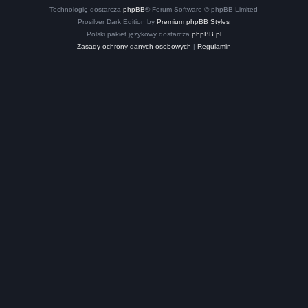
Technologię dostarcza
phpBB
® Forum Software © phpBB Limited
Prosilver Dark Edition by
Premium phpBB Styles
Polski pakiet językowy dostarcza
phpBB.pl
Zasady ochrony danych osobowych
|
Regulamin