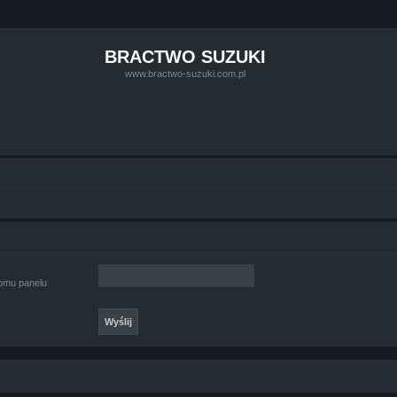
BRACTWO SUZUKI
www.bractwo-suzuki.com.pl
iomu panelu