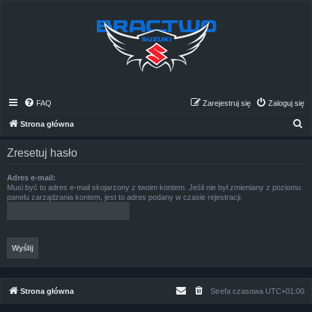
FAQ
Zarejestruj się
Zaloguj się
S
Strona główna
z
Zresetuj hasło
u
k
Adres e-mail:
Musi być to adres e-mail skojarzony z twoim kontem. Jeśli nie był zmieniany z poziomu
a
panelu zarządzania kontem, jest to adres podany w czasie rejestracji.
j
Strona główna
Strefa czasowa
UTC+01:00