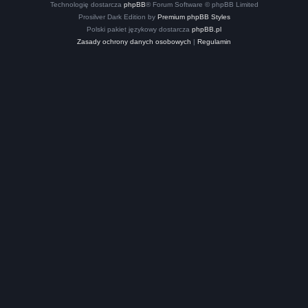
Technologię dostarcza
phpBB
® Forum Software © phpBB Limited
Prosilver Dark Edition by
Premium phpBB Styles
Polski pakiet językowy dostarcza
phpBB.pl
Zasady ochrony danych osobowych
|
Regulamin