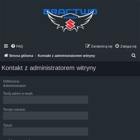
FAQ
Zarejestruj się
Zaloguj się
S
Strona główna
Kontakt z administratorem witryny
z
Kontakt z administratorem witryny
u
k
Odbiorca:
a
Administrator
j
Twój adres e-mail:
Twoja nazwa:
Tytuł: