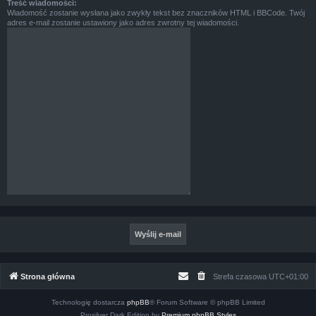
Treść wiadomości:
Wiadomość zostanie wysłana jako zwykły tekst bez znaczników HTML i BBCode. Twój
adres e-mail zostanie ustawiony jako adres zwrotny tej wiadomości.
Strona główna
Strefa czasowa
UTC+01:00
Technologię dostarcza
phpBB
® Forum Software © phpBB Limited
Prosilver Dark Edition by
Premium phpBB Styles