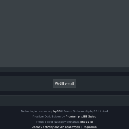
Technologię dostarcza
phpBB
® Forum Software © phpBB Limited
Prosilver Dark Edition by
Premium phpBB Styles
Polski pakiet językowy dostarcza
phpBB.pl
Zasady ochrony danych osobowych
|
Regulamin