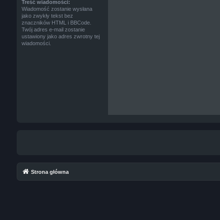
Treść wiadomości:
Wiadomość zostanie wysłana
jako zwykły tekst bez
znaczników HTML i BBCode.
Twój adres e-mail zostanie
ustawiony jako adres zwrotny tej
wiadomości.
Strona główna