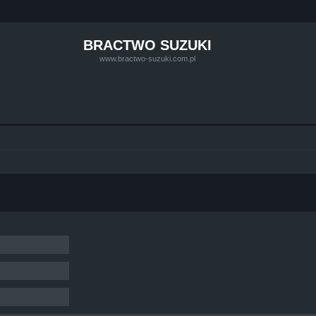
BRACTWO SUZUKI
www.bractwo-suzuki.com.pl