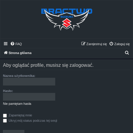
FAQ
Zarejestruj się
Zaloguj się
S
Strona główna
z
Aby oglądać profile, musisz się zalogować.
u
k
Nazwa użytkownika:
a
j
Hasło:
Nie pamiętam hasła
Zapamiętaj mnie
Ukryj mój status podczas tej sesji