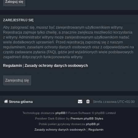
ZAREJESTRUJ SIĘ
Aby zalogować się, musisz być zarejestrowanym użytkownikiem witryny.
Rejestracja zajmuje tylko chwilę, a znacznie zwiększa możliwości korzystania
z witryny. Administrator witryny może zarejestrowanym użytkownikom nadać
wiele dodatkowych uprawnień. Przed rejestracją zapoznaj się z naszym
regulaminem, zasadami ochrony danych osobowych oraz z odpowiedziami na
często zadawane pytania (FAQ), gdzie jest wyjaśnionych wiele podstawowych
zagadnień dotyczących funkcjonowania witryny.
Regulamin
|
Zasady ochrony danych osobowych
Zarejestruj się
Strona główna
Strefa czasowa
UTC+01:00
Technologię dostarcza
phpBB
® Forum Software © phpBB Limited
Prosilver Dark Edition by
Premium phpBB Styles
Polski pakiet językowy dostarcza
phpBB.pl
Zasady ochrony danych osobowych
|
Regulamin