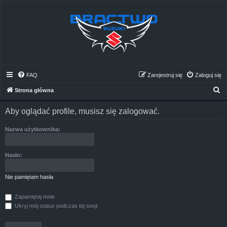
FAQ
Zarejestruj się
Zaloguj się
S
Strona główna
z
Aby oglądać profile, musisz się zalogować.
u
k
Nazwa użytkownika:
a
j
Hasło:
Nie pamiętam hasła
Zapamiętaj mnie
Ukryj mój status podczas tej sesji