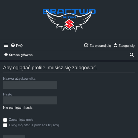
FAQ
Zarejestruj się
Zaloguj się
S
Strona główna
z
Aby oglądać profile, musisz się zalogować.
u
k
Nazwa użytkownika:
a
j
Hasło:
Nie pamiętam hasła
Zapamiętaj mnie
Ukryj mój status podczas tej sesji