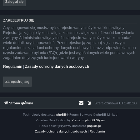
ZAREJESTRUJ SIĘ
Aby zalogować się, musisz być zarejestrowanym użytkownikiem witryny.
Rejestracja zajmuje tylko chwilę, a znacznie zwiększa możliwości korzystania
z witryny. Administrator witryny może zarejestrowanym użytkownikom nadać
wiele dodatkowych uprawnień. Przed rejestracją zapoznaj się z naszym
regulaminem, zasadami ochrony danych osobowych oraz z odpowiedziami na
często zadawane pytania (FAQ), gdzie jest wyjaśnionych wiele podstawowych
zagadnień dotyczących funkcjonowania witryny.
Regulamin
|
Zasady ochrony danych osobowych
Zarejestruj się
Strona główna
Strefa czasowa
UTC+01:00
Technologię dostarcza
phpBB
® Forum Software © phpBB Limited
Prosilver Dark Edition by
Premium phpBB Styles
Polski pakiet językowy dostarcza
phpBB.pl
Zasady ochrony danych osobowych
|
Regulamin