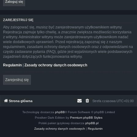
ZAREJESTRUJ SIĘ
Aby zalogować się, musisz być zarejestrowanym użytkownikiem witryny.
Rejestracja zajmuje tylko chwilę, a znacznie zwiększa możliwości korzystania
z witryny. Administrator witryny może zarejestrowanym użytkownikom nadać
wiele dodatkowych uprawnień. Przed rejestracją zapoznaj się z naszym
regulaminem, zasadami ochrony danych osobowych oraz z odpowiedziami na
często zadawane pytania (FAQ), gdzie jest wyjaśnionych wiele podstawowych
zagadnień dotyczących funkcjonowania witryny.
Regulamin
|
Zasady ochrony danych osobowych
Zarejestruj się
Strona główna
Strefa czasowa
UTC+01:00
Technologię dostarcza
phpBB
® Forum Software © phpBB Limited
Prosilver Dark Edition by
Premium phpBB Styles
Polski pakiet językowy dostarcza
phpBB.pl
Zasady ochrony danych osobowych
|
Regulamin