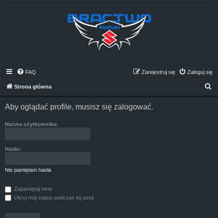
FAQ
Zarejestruj się
Zaloguj się
S
Strona główna
z
Aby oglądać profile, musisz się zalogować.
u
k
Nazwa użytkownika:
a
j
Hasło:
Nie pamiętam hasła
Zapamiętaj mnie
Ukryj mój status podczas tej sesji