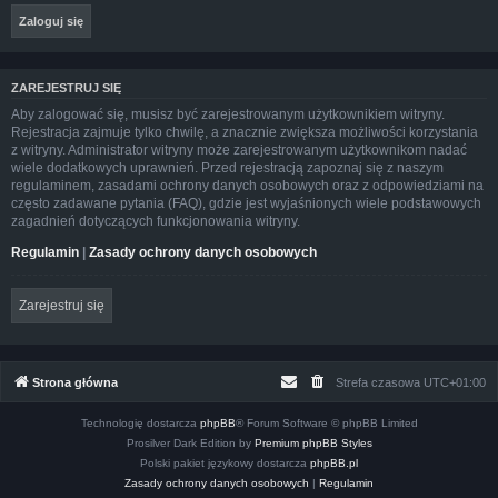
ZAREJESTRUJ SIĘ
Aby zalogować się, musisz być zarejestrowanym użytkownikiem witryny.
Rejestracja zajmuje tylko chwilę, a znacznie zwiększa możliwości korzystania
z witryny. Administrator witryny może zarejestrowanym użytkownikom nadać
wiele dodatkowych uprawnień. Przed rejestracją zapoznaj się z naszym
regulaminem, zasadami ochrony danych osobowych oraz z odpowiedziami na
często zadawane pytania (FAQ), gdzie jest wyjaśnionych wiele podstawowych
zagadnień dotyczących funkcjonowania witryny.
Regulamin
|
Zasady ochrony danych osobowych
Zarejestruj się
Strona główna
Strefa czasowa
UTC+01:00
Technologię dostarcza
phpBB
® Forum Software © phpBB Limited
Prosilver Dark Edition by
Premium phpBB Styles
Polski pakiet językowy dostarcza
phpBB.pl
Zasady ochrony danych osobowych
|
Regulamin