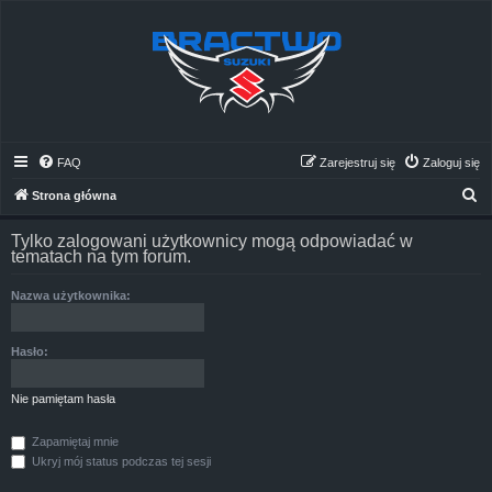
FAQ
Zarejestruj się
Zaloguj się
S
Strona główna
z
Tylko zalogowani użytkownicy mogą odpowiadać w
u
tematach na tym forum.
k
Nazwa użytkownika:
a
j
Hasło:
Nie pamiętam hasła
Zapamiętaj mnie
Ukryj mój status podczas tej sesji