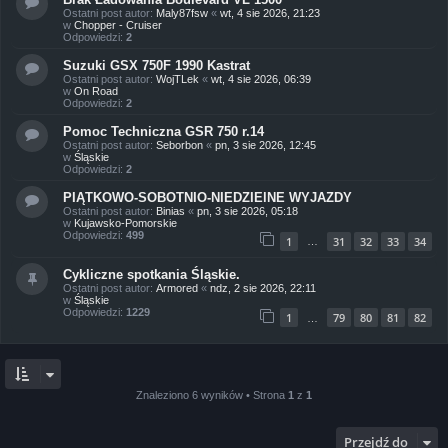
Ostatni post autor:
Maly87fsw
«
wt, 4 sie 2026, 21:23
w
Chopper - Cruiser
Odpowiedzi:
2
Suzuki GSX 750F 1990 Kastrat
Ostatni post autor:
WojTLek
«
wt, 4 sie 2026, 06:39
w
On Road
Odpowiedzi:
2
Pomoc Techniczna GSR 750 r.14
Ostatni post autor:
Seborbon
«
pn, 3 sie 2026, 12:45
w
Śląskie
Odpowiedzi:
2
PIĄTKOWO-SOBOTNIO-NIEDZIElNE WYJAZDY
Ostatni post autor:
Binias
«
pn, 3 sie 2026, 05:18
w
Kujawsko-Pomorskie
Odpowiedzi:
499
1
31
32
33
34
…
Cykliczne spotkania Śląskie.
Ostatni post autor:
Armored
«
ndz, 2 sie 2026, 22:11
w
Śląskie
Odpowiedzi:
1229
1
79
80
81
82
…
Znaleziono 6 wyników • Strona
1
z
1
Przejdź do