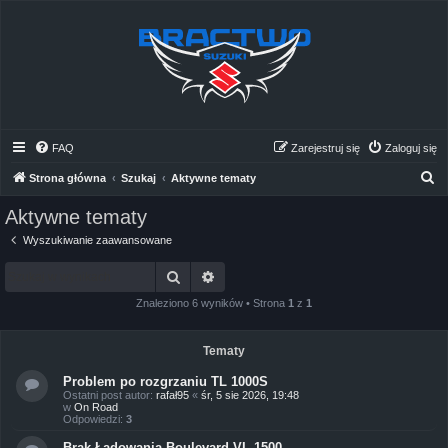
FAQ
Zarejestruj się
Zaloguj się
S
Strona główna
Szukaj
Aktywne tematy
z
Aktywne tematy
u
Wyszukiwanie zaawansowane
k
Szukaj
Wyszukiwanie zaawansowane
a
j
Znaleziono 6 wyników • Strona
1
z
1
Tematy
Problem po rozgrzaniu TL 1000S
Ostatni post autor:
rafał95
«
śr, 5 sie 2026, 19:48
w
On Road
Odpowiedzi:
3
Brak Ładowania Boulevard VL 1500