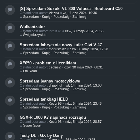
[S] Sprzedam Suzuki VL 800 Volusia - Boulevard C50
Ostatni post autor:
Viszna
«
wt, 11 cze 2024, 10:36
w
Sprzedam - Kupię - Poszukuję - Zamienię
Wulkanizator
Ostatni post autor:
Intruz78
«
czw, 30 maja 2024, 21:55
w
Świętokrzyskie
Sprzedam fabrycznie nowy kufer Givi V 47
Ostatni post autor:
mariusz-n2
«
czw, 30 maja 2024, 12:28
w
Sprzedam - Kupię - Poszukuję - Zamienię
XF650 - problem z licznikiem
Ostatni post autor:
czolas2
«
czw, 30 maja 2024, 08:31
w
On Road
Sprzedam jeansy motocyklowe
Ostatni post autor:
draakhul
«
wt, 14 maja 2024, 13:08
w
Sprzedam - Kupię - Poszukuję - Zamienię
Sprzedam tankbag HELD
Ostatni post autor:
Kocur93
«
ndz, 5 maja 2024, 23:43
w
Sprzedam - Kupię - Poszukuję - Zamienię
GSX-R 1000 K7 napinacz rozrządu
Ostatni post autor:
Kocur93
«
ndz, 5 maja 2024, 20:57
w
Super Sport
Testy DL i GX by Dany
Ostatni post autor:
Dany
«
śr, 24 kwie 2024, 12:38