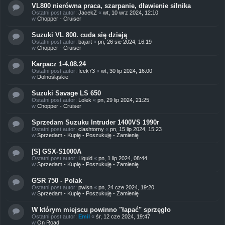
VL800 nierówna praca, szarpanie, dławienie silnika
Ostatni post autor:
JacekZ
«
wt, 10 wrz 2024, 12:10
w
Chopper - Cruiser
Suzuki VL 800. cuda się dzieją
Ostatni post autor:
bajart
«
pn, 26 sie 2024, 16:19
w
Chopper - Cruiser
Karpacz 1-4.08.24
Ostatni post autor:
Icek73
«
wt, 30 lip 2024, 16:00
w
Dolnośląskie
Suzuki Savage LS 650
Ostatni post autor:
Lolek
«
pn, 29 lip 2024, 21:25
w
Chopper - Cruiser
Sprzedam Suzuku Intruder 1400VS 1990r
Ostatni post autor:
clashtorny
«
pn, 15 lip 2024, 15:23
w
Sprzedam - Kupię - Poszukuję - Zamienię
[S] GSX-S1000A
Ostatni post autor:
Liquid
«
pn, 1 lip 2024, 08:44
w
Sprzedam - Kupię - Poszukuję - Zamienię
GSR 750 - Polak
Ostatni post autor:
pwisn
«
pn, 24 cze 2024, 19:20
w
Sprzedam - Kupię - Poszukuję - Zamienię
W którym miejscu powinno "łapać" sprzęgło
Ostatni post autor:
Emil
«
śr, 12 cze 2024, 19:47
w
On Road