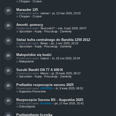
w
Chopper - Cruiser
Marauder 125
Ostatni post autor:
ratman
«
pt, 13 mar 2026, 23:03
w
Chopper - Cruiser
Amorki -pomocy
Ostatni post autor:
Skoczek27
«
sob, 4 paź 2025, 09:57
w
Sprzedam - Kupię - Poszukuję - Zamienię
Stelaż kufra centralnego do Bandita 1250 2012
Ostatni post autor:
Binias
«
pn, 1 wrz 2025, 20:19
w
Sprzedam - Kupię - Poszukuję - Zamienię
Małopolskie się budzi
Ostatni post autor:
makuś
«
śr, 18 cze 2025, 20:34
w
Małopolskie
Suzuki Bandit GN 77 A 600-N
Ostatni post autor:
Miecio
«
pt, 25 kwie 2025, 08:27
w
Sprzedam - Kupię - Poszukuję - Zamienię
Podlaskie rozpoczęcie sezonu 2025
Ostatni post autor:
KROPEK
«
śr, 9 kwie 2025, 08:52
w
Kujawsko-Pomorskie
Rozpoczęcie Sezonu BS - Augustów 2025
Ostatni post autor:
Pushkin
«
pn, 17 mar 2025, 15:42
w
Dolnośląskie
Podświetlenie licznika