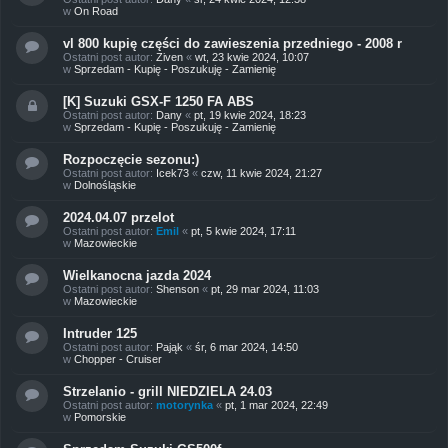
w
On Road
vl 800 kupię części do zawieszenia przedniego - 2008 r
Ostatni post autor:
Ziven
«
wt, 23 kwie 2024, 10:07
w
Sprzedam - Kupię - Poszukuję - Zamienię
[K] Suzuki GSX-F 1250 FA ABS
Ostatni post autor:
Dany
«
pt, 19 kwie 2024, 18:23
w
Sprzedam - Kupię - Poszukuję - Zamienię
Rozpoczęcie sezonu:)
Ostatni post autor:
Icek73
«
czw, 11 kwie 2024, 21:27
w
Dolnośląskie
2024.04.07 przelot
Ostatni post autor:
Emil
«
pt, 5 kwie 2024, 17:11
w
Mazowieckie
Wielkanocna jazda 2024
Ostatni post autor:
Shenson
«
pt, 29 mar 2024, 11:03
w
Mazowieckie
Intruder 125
Ostatni post autor:
Pająk
«
śr, 6 mar 2024, 14:50
w
Chopper - Cruiser
Strzelanio - grill NIEDZIELA 24.03
Ostatni post autor:
motorynka
«
pt, 1 mar 2024, 22:49
w
Pomorskie