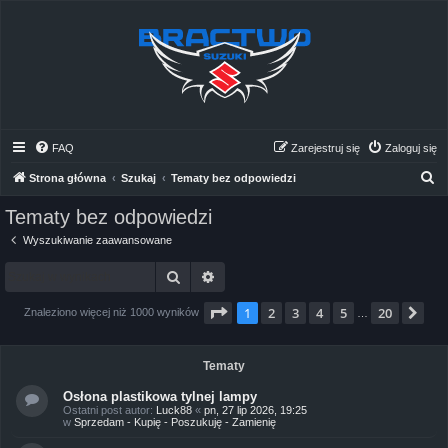
FAQ
Zarejestruj się
Zaloguj się
S
Strona główna
Szukaj
Tematy bez odpowiedzi
z
Tematy bez odpowiedzi
u
Wyszukiwanie zaawansowane
k
Szukaj
Wyszukiwanie zaawansowane
a
j
Strona
1
z
20
1
2
3
4
5
20
Na
Znaleziono więcej niż 1000 wyników
…
Tematy
Osłona plastikowa tylnej lampy
Ostatni post autor:
Luck88
«
pn, 27 lip 2026, 19:25
w
Sprzedam - Kupię - Poszukuję - Zamienię