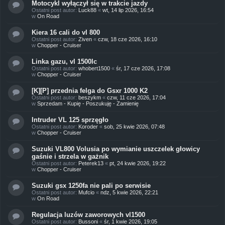
Motocykl wyłączył się w trakcie jazdy
Ostatni post autor:
Luck88
«
wt, 14 lip 2026, 16:54
w
On Road
Kiera 16 cali do vl 800
Ostatni post autor:
Ziven
«
czw, 18 cze 2026, 16:10
w
Chopper - Cruiser
Linka gazu, vl 1500lc
Ostatni post autor:
whobert1500
«
śr, 17 cze 2026, 17:08
w
Chopper - Cruiser
[K][P] przednia felga do Gsxr 1000 K2
Ostatni post autor:
beszykm
«
czw, 11 cze 2026, 17:04
w
Sprzedam - Kupię - Poszukuję - Zamienię
Intruder VL 125 sprzęgło
Ostatni post autor:
Koroder
«
sob, 25 kwie 2026, 07:48
w
Chopper - Cruiser
Suzuki VL800 Volusia po wymianie uszczelek głowicy
gaśnie i strzela w gażnik
Ostatni post autor:
Peterek13
«
pt, 24 kwie 2026, 19:22
w
Chopper - Cruiser
Suzuki gsx 1250fa nie pali po serwisie
Ostatni post autor:
Mufcio
«
ndz, 5 kwie 2026, 22:21
w
On Road
Regulacja luzów zaworowych vl1500
Ostatni post autor:
Bussoni
«
śr, 1 kwie 2026, 19:05