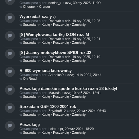
Ostatni post autor:
senior_k
«
czw, 30 sty 2025, 11:00
w
Chopper - Cruiser
Wyprzedaż szafy :)
Ostatni post autor:
Rostwór
«
ndz, 19 sty 2025, 12:25
w
Sprzedam - Kupię - Poszukuję - Zamienię
[S] Wentylowaną kurtkę IXON roz. M
Ostatni post autor:
Rostwór
«
ndz, 19 sty 2025, 12:21
w
Sprzedam - Kupię - Poszukuję - Zamienię
[S] Jeansy motocyklowe SPIDI roz.32
Ostatni post autor:
Rostwór
«
ndz, 19 sty 2025, 12:19
w
Sprzedam - Kupię - Poszukuję - Zamienię
Rf 900 wymiana kierownicy
Ostatni post autor:
Arkadius9
«
czw, 14 lis 2024, 20:44
w
On Road
Poszukuję damskie spodnie kurtka rozm 38 tekstyl
Ostatni post autor:
Marasia
«
czw, 10 paź 2024, 12:41
w
Sprzedam - Kupię - Poszukuję - Zamienię
Sprzedam GSF 1200 2004 rok
Ostatni post autor:
ZbychuB12
«
ndz, 22 wrz 2024, 06:43
w
Sprzedam - Kupię - Poszukuję - Zamienię
Poszukuję
Ostatni post autor:
Lolek
«
pt, 20 wrz 2024, 18:20
w
Sprzedam - Kupię - Poszukuję - Zamienię