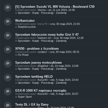
[S] Sprzedam Suzuki VL 800 Volusia - Boulevard C50
Ostatni post autor:
Viszna
«
wt, 11 cze 2024, 10:36
w
Sprzedam - Kupię - Poszukuję - Zamienię
Wulkanizator
Ostatni post autor:
Intruz78
«
czw, 30 maja 2024, 21:55
w
Świętokrzyskie
Sprzedam fabrycznie nowy kufer Givi V 47
Ostatni post autor:
mariusz-n2
«
czw, 30 maja 2024, 12:28
w
Sprzedam - Kupię - Poszukuję - Zamienię
XF650 - problem z licznikiem
Ostatni post autor:
czolas2
«
czw, 30 maja 2024, 08:31
w
On Road
Sprzedam jeansy motocyklowe
Ostatni post autor:
draakhul
«
wt, 14 maja 2024, 13:08
w
Sprzedam - Kupię - Poszukuję - Zamienię
Sprzedam tankbag HELD
Ostatni post autor:
Kocur93
«
ndz, 5 maja 2024, 23:43
w
Sprzedam - Kupię - Poszukuję - Zamienię
GSX-R 1000 K7 napinacz rozrządu
Ostatni post autor:
Kocur93
«
ndz, 5 maja 2024, 20:57
w
Super Sport
Testy DL i GX by Dany
Ostatni post autor:
Dany
«
śr, 24 kwie 2024, 12:38