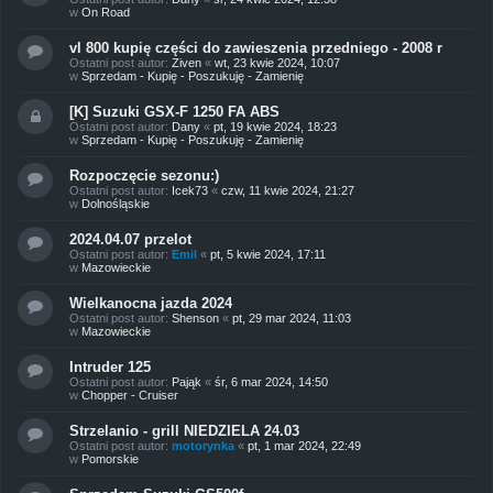
w
On Road
vl 800 kupię części do zawieszenia przedniego - 2008 r
Ostatni post autor:
Ziven
«
wt, 23 kwie 2024, 10:07
w
Sprzedam - Kupię - Poszukuję - Zamienię
[K] Suzuki GSX-F 1250 FA ABS
Ostatni post autor:
Dany
«
pt, 19 kwie 2024, 18:23
w
Sprzedam - Kupię - Poszukuję - Zamienię
Rozpoczęcie sezonu:)
Ostatni post autor:
Icek73
«
czw, 11 kwie 2024, 21:27
w
Dolnośląskie
2024.04.07 przelot
Ostatni post autor:
Emil
«
pt, 5 kwie 2024, 17:11
w
Mazowieckie
Wielkanocna jazda 2024
Ostatni post autor:
Shenson
«
pt, 29 mar 2024, 11:03
w
Mazowieckie
Intruder 125
Ostatni post autor:
Pająk
«
śr, 6 mar 2024, 14:50
w
Chopper - Cruiser
Strzelanio - grill NIEDZIELA 24.03
Ostatni post autor:
motorynka
«
pt, 1 mar 2024, 22:49
w
Pomorskie