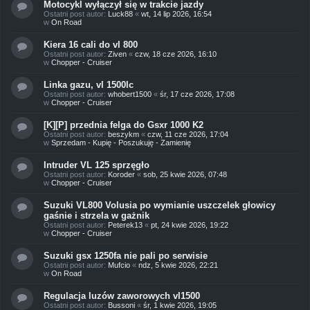
Motocykl wyłączył się w trakcie jazdy
Ostatni post autor:
Luck88
«
wt, 14 lip 2026, 16:54
w
On Road
Kiera 16 cali do vl 800
Ostatni post autor:
Ziven
«
czw, 18 cze 2026, 16:10
w
Chopper - Cruiser
Linka gazu, vl 1500lc
Ostatni post autor:
whobert1500
«
śr, 17 cze 2026, 17:08
w
Chopper - Cruiser
[K][P] przednia felga do Gsxr 1000 K2
Ostatni post autor:
beszykm
«
czw, 11 cze 2026, 17:04
w
Sprzedam - Kupię - Poszukuję - Zamienię
Intruder VL 125 sprzęgło
Ostatni post autor:
Koroder
«
sob, 25 kwie 2026, 07:48
w
Chopper - Cruiser
Suzuki VL800 Volusia po wymianie uszczelek głowicy
gaśnie i strzela w gażnik
Ostatni post autor:
Peterek13
«
pt, 24 kwie 2026, 19:22
w
Chopper - Cruiser
Suzuki gsx 1250fa nie pali po serwisie
Ostatni post autor:
Mufcio
«
ndz, 5 kwie 2026, 22:21
w
On Road
Regulacja luzów zaworowych vl1500
Ostatni post autor:
Bussoni
«
śr, 1 kwie 2026, 19:05