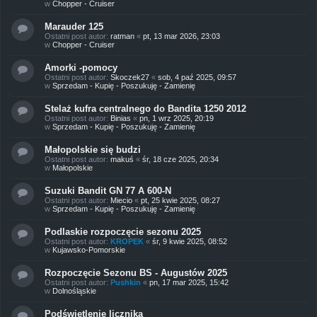
w
Chopper - Cruiser
Marauder 125
Ostatni post autor:
ratman
«
pt, 13 mar 2026, 23:03
w
Chopper - Cruiser
Amorki -pomocy
Ostatni post autor:
Skoczek27
«
sob, 4 paź 2025, 09:57
w
Sprzedam - Kupię - Poszukuję - Zamienię
Stelaż kufra centralnego do Bandita 1250 2012
Ostatni post autor:
Binias
«
pn, 1 wrz 2025, 20:19
w
Sprzedam - Kupię - Poszukuję - Zamienię
Małopolskie się budzi
Ostatni post autor:
makuś
«
śr, 18 cze 2025, 20:34
w
Małopolskie
Suzuki Bandit GN 77 A 600-N
Ostatni post autor:
Miecio
«
pt, 25 kwie 2025, 08:27
w
Sprzedam - Kupię - Poszukuję - Zamienię
Podlaskie rozpoczęcie sezonu 2025
Ostatni post autor:
KROPEK
«
śr, 9 kwie 2025, 08:52
w
Kujawsko-Pomorskie
Rozpoczęcie Sezonu BS - Augustów 2025
Ostatni post autor:
Pushkin
«
pn, 17 mar 2025, 15:42
w
Dolnośląskie
Podświetlenie licznika