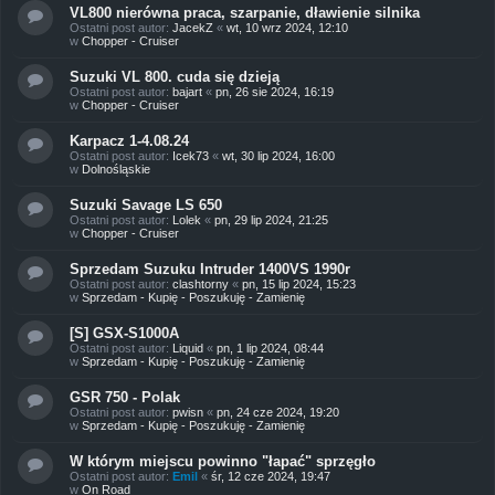
VL800 nierówna praca, szarpanie, dławienie silnika
Ostatni post autor:
JacekZ
«
wt, 10 wrz 2024, 12:10
w
Chopper - Cruiser
Suzuki VL 800. cuda się dzieją
Ostatni post autor:
bajart
«
pn, 26 sie 2024, 16:19
w
Chopper - Cruiser
Karpacz 1-4.08.24
Ostatni post autor:
Icek73
«
wt, 30 lip 2024, 16:00
w
Dolnośląskie
Suzuki Savage LS 650
Ostatni post autor:
Lolek
«
pn, 29 lip 2024, 21:25
w
Chopper - Cruiser
Sprzedam Suzuku Intruder 1400VS 1990r
Ostatni post autor:
clashtorny
«
pn, 15 lip 2024, 15:23
w
Sprzedam - Kupię - Poszukuję - Zamienię
[S] GSX-S1000A
Ostatni post autor:
Liquid
«
pn, 1 lip 2024, 08:44
w
Sprzedam - Kupię - Poszukuję - Zamienię
GSR 750 - Polak
Ostatni post autor:
pwisn
«
pn, 24 cze 2024, 19:20
w
Sprzedam - Kupię - Poszukuję - Zamienię
W którym miejscu powinno "łapać" sprzęgło
Ostatni post autor:
Emil
«
śr, 12 cze 2024, 19:47
w
On Road