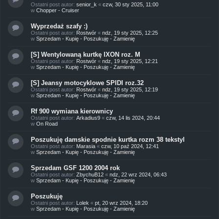
Ostatni post autor:
senior_k
«
czw, 30 sty 2025, 11:00
w
Chopper - Cruiser
Wyprzedaż szafy :)
Ostatni post autor:
Rostwór
«
ndz, 19 sty 2025, 12:25
w
Sprzedam - Kupię - Poszukuję - Zamienię
[S] Wentylowaną kurtkę IXON roz. M
Ostatni post autor:
Rostwór
«
ndz, 19 sty 2025, 12:21
w
Sprzedam - Kupię - Poszukuję - Zamienię
[S] Jeansy motocyklowe SPIDI roz.32
Ostatni post autor:
Rostwór
«
ndz, 19 sty 2025, 12:19
w
Sprzedam - Kupię - Poszukuję - Zamienię
Rf 900 wymiana kierownicy
Ostatni post autor:
Arkadius9
«
czw, 14 lis 2024, 20:44
w
On Road
Poszukuję damskie spodnie kurtka rozm 38 tekstyl
Ostatni post autor:
Marasia
«
czw, 10 paź 2024, 12:41
w
Sprzedam - Kupię - Poszukuję - Zamienię
Sprzedam GSF 1200 2004 rok
Ostatni post autor:
ZbychuB12
«
ndz, 22 wrz 2024, 06:43
w
Sprzedam - Kupię - Poszukuję - Zamienię
Poszukuję
Ostatni post autor:
Lolek
«
pt, 20 wrz 2024, 18:20
w
Sprzedam - Kupię - Poszukuję - Zamienię