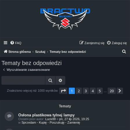
FAQ
Zarejestruj się
Zaloguj się
S
Strona główna
Szukaj
Tematy bez odpowiedzi
z
Tematy bez odpowiedzi
u
Wyszukiwanie zaawansowane
k
Szukaj
Wyszukiwanie zaawansowane
a
j
Strona
1
z
20
1
2
3
4
5
20
Na
Znaleziono więcej niż 1000 wyników
…
Tematy
Osłona plastikowa tylnej lampy
Ostatni post autor:
Luck88
«
pn, 27 lip 2026, 19:25
w
Sprzedam - Kupię - Poszukuję - Zamienię