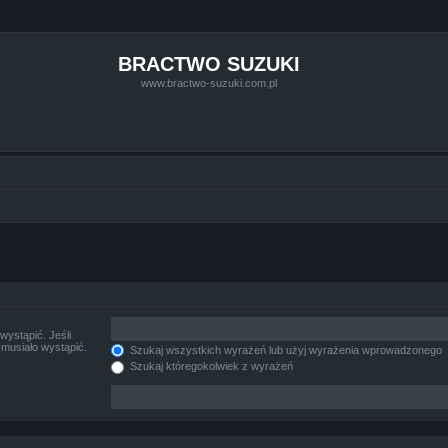
BRACTWO SUZUKI
www.bractwo-suzuki.com.pl
ystąpić. Jeśli
musiało wystąpić.
Szukaj wszystkich wyrażeń lub użyj wyrażenia wprowadzonego
Szukaj któregokolwiek z wyrażeń