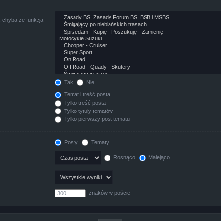
 chyba że funkcja
Tak
Nie
Temat i treść posta
Tylko treść posta
Tylko tytuły tematów
Tylko pierwszy post tematu
Posty
Tematy
Rosnąco
Malejąco
znaków w poście