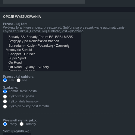
OPCJE WYSZUKIWANIA
Przeszukaj fora:
Wybierz fora, które chcesz przeszukać. Subfora są przeszukiwane automatycznie,
chyba że funkcja „Przeszukuj subfora”, jest wyłączona.
Przeszukaj subfora:
Tak
Nie
Szukaj w:
Temat i treść posta
Tylko treść posta
Tylko tytuły tematów
Tylko pierwszy post tematu
Wyświetl wyniki jako:
Posty
Tematy
Sortuj wyniki wg: