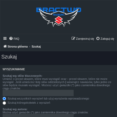
FAQ
Zarejestruj się
Zaloguj się
Strona główna
Szukaj
Szukaj
WYSZUKIWANIE
Szukaj wg słów kluczowych:
Umieść
+
przed słowem, które musi wystąpić oraz
-
przed słowem, które nie może
wystąpić. Jeśli umieścisz listę słów oddzielonych
|
wewnątrz nawiasów, tylko jedno ze
słów będzie musiało wystąpić. Możesz użyć gwiazdki (*) jako zamiennika dowolnego
ciągu znaków.
Szukaj wszystkich wyrażeń lub użyj wyrażenia wprowadzonego
Szukaj któregokolwiek z wyrażeń
Szukaj wg autora:
Można użyć gwiazdki (*) jako zamiennika dowolnego ciągu znaków.