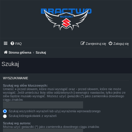
FAQ
Zarejestruj się
Zaloguj się
Strona główna
Szukaj
Szukaj
WYSZUKIWANIE
Szukaj wg słów kluczowych:
Umieść
+
przed słowem, które musi wystąpić oraz
-
przed słowem, które nie może
wystąpić. Jeśli umieścisz listę słów oddzielonych
|
wewnątrz nawiasów, tylko jedno ze
słów będzie musiało wystąpić. Możesz użyć gwiazdki (*) jako zamiennika dowolnego
ciągu znaków.
Szukaj wszystkich wyrażeń lub użyj wyrażenia wprowadzonego
Szukaj któregokolwiek z wyrażeń
Szukaj wg autora:
Można użyć gwiazdki (*) jako zamiennika dowolnego ciągu znaków.