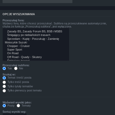
OPCJE WYSZUKIWANIA
Przeszukaj fora:
Wybierz fora, które chcesz przeszukać. Subfora są przeszukiwane automatycznie,
chyba że funkcja „Przeszukuj subfora”, jest wyłączona.
Przeszukaj subfora:
Tak
Nie
Szukaj w:
Temat i treść posta
Tylko treść posta
Tylko tytuły tematów
Tylko pierwszy post tematu
Wyświetl wyniki jako:
Posty
Tematy
Sortuj wyniki wg: