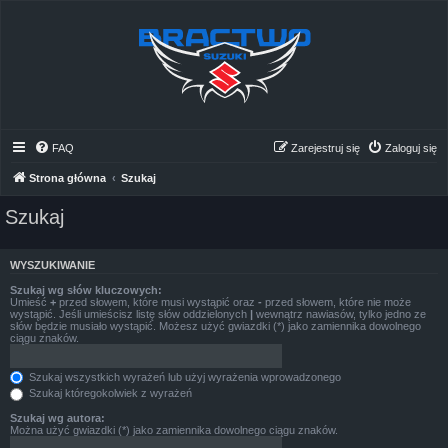
FAQ
Zarejestruj się
Zaloguj się
Strona główna
Szukaj
Szukaj
WYSZUKIWANIE
Szukaj wg słów kluczowych:
Umieść
+
przed słowem, które musi wystąpić oraz
-
przed słowem, które nie może
wystąpić. Jeśli umieścisz listę słów oddzielonych
|
wewnątrz nawiasów, tylko jedno ze
słów będzie musiało wystąpić. Możesz użyć gwiazdki (*) jako zamiennika dowolnego
ciągu znaków.
Szukaj wszystkich wyrażeń lub użyj wyrażenia wprowadzonego
Szukaj któregokolwiek z wyrażeń
Szukaj wg autora:
Można użyć gwiazdki (*) jako zamiennika dowolnego ciągu znaków.