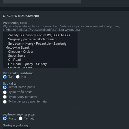
OPCJE WYSZUKIWANIA
Przeszukaj fora:
Wybierz fora, które chcesz przeszukać. Subfora są przeszukiwane automatycznie,
chyba że funkcja „Przeszukuj subfora”, jest wyłączona.
Przeszukaj subfora:
Tak
Nie
Szukaj w:
Temat i treść posta
Tylko treść posta
Tylko tytuły tematów
Tylko pierwszy post tematu
Wyświetl wyniki jako:
Posty
Tematy
Sortuj wyniki wg: