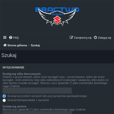
FAQ
Zarejestruj się
Zaloguj się
Strona główna
Szukaj
Szukaj
WYSZUKIWANIE
Szukaj wg słów kluczowych:
Umieść
+
przed słowem, które musi wystąpić oraz
-
przed słowem, które nie może
wystąpić. Jeśli umieścisz listę słów oddzielonych
|
wewnątrz nawiasów, tylko jedno ze
słów będzie musiało wystąpić. Możesz użyć gwiazdki (*) jako zamiennika dowolnego
ciągu znaków.
Szukaj wszystkich wyrażeń lub użyj wyrażenia wprowadzonego
Szukaj któregokolwiek z wyrażeń
Szukaj wg autora:
Można użyć gwiazdki (*) jako zamiennika dowolnego ciągu znaków.