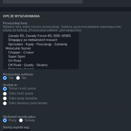
OPCJE WYSZUKIWANIA
Przeszukaj fora:
Wybierz fora, które chcesz przeszukać. Subfora są przeszukiwane automatycznie,
chyba że funkcja „Przeszukuj subfora”, jest wyłączona.
Przeszukaj subfora:
Tak
Nie
Szukaj w:
Temat i treść posta
Tylko treść posta
Tylko tytuły tematów
Tylko pierwszy post tematu
Wyświetl wyniki jako:
Posty
Tematy
Sortuj wyniki wg: