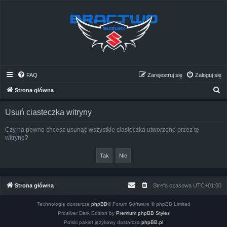
FAQ
Zarejestruj się
Zaloguj się
S
Strona główna
z
Usuń ciasteczka witryny
u
k
Czy na pewno chcesz usunąć wszystkie ciasteczka utworzone przez tę
witrynę?
a
j
Strona główna
Strefa czasowa
UTC+01:00
Technologię dostarcza
phpBB
® Forum Software © phpBB Limited
Prosilver Dark Edition by
Premium phpBB Styles
Polski pakiet językowy dostarcza
phpBB.pl