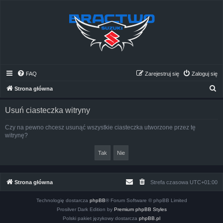
FAQ
Zarejestruj się
Zaloguj się
S
Strona główna
z
Usuń ciasteczka witryny
u
k
Czy na pewno chcesz usunąć wszystkie ciasteczka utworzone przez tę
witrynę?
a
j
Strona główna
Strefa czasowa
UTC+01:00
Technologię dostarcza
phpBB
® Forum Software © phpBB Limited
Prosilver Dark Edition by
Premium phpBB Styles
Polski pakiet językowy dostarcza
phpBB.pl