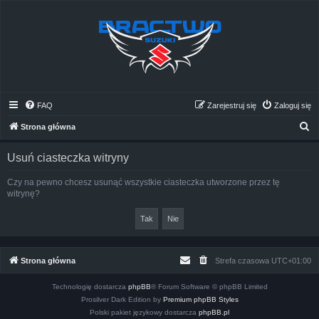
FAQ
Zarejestruj się
Zaloguj się
S
Strona główna
z
Usuń ciasteczka witryny
u
k
Czy na pewno chcesz usunąć wszystkie ciasteczka utworzone przez tę
witrynę?
a
j
Strona główna
Strefa czasowa
UTC+01:00
Technologię dostarcza
phpBB
® Forum Software © phpBB Limited
Prosilver Dark Edition by
Premium phpBB Styles
Polski pakiet językowy dostarcza
phpBB.pl