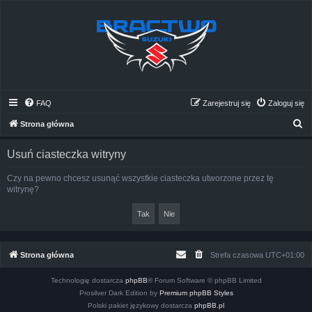
FAQ
Zarejestruj się
Zaloguj się
S
Strona główna
z
Usuń ciasteczka witryny
u
k
Czy na pewno chcesz usunąć wszystkie ciasteczka utworzone przez tę
witrynę?
a
j
Strona główna
Strefa czasowa
UTC+01:00
Technologię dostarcza
phpBB
® Forum Software © phpBB Limited
Prosilver Dark Edition by
Premium phpBB Styles
Polski pakiet językowy dostarcza
phpBB.pl