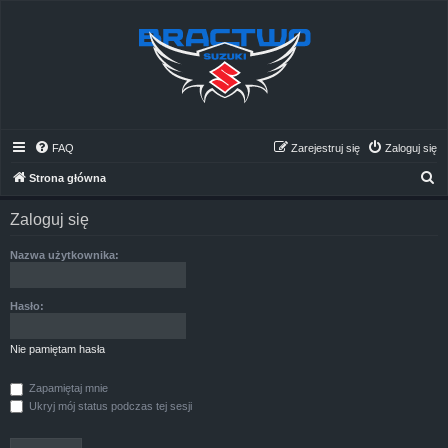
FAQ
Zarejestruj się
Zaloguj się
S
Strona główna
z
Zaloguj się
u
k
Nazwa użytkownika:
a
j
Hasło:
Nie pamiętam hasła
Zapamiętaj mnie
Ukryj mój status podczas tej sesji