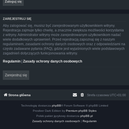
ZAREJESTRUJ SIĘ
Aby zalogować się, musisz być zarejestrowanym użytkownikiem witryny.
Rejestracja zajmuje tylko chwilę, a znacznie zwiększa możliwości korzystania
z witryny. Administrator witryny może zarejestrowanym użytkownikom nadać
wiele dodatkowych uprawnień. Przed rejestracją zapoznaj się z naszym
regulaminem, zasadami ochrony danych osobowych oraz z odpowiedziami na
często zadawane pytania (FAQ), gdzie jest wyjaśnionych wiele podstawowych
zagadnień dotyczących funkcjonowania witryny.
Regulamin
|
Zasady ochrony danych osobowych
Zarejestruj się
Strona główna
Strefa czasowa
UTC+01:00
Technologię dostarcza
phpBB
® Forum Software © phpBB Limited
Prosilver Dark Edition by
Premium phpBB Styles
Polski pakiet językowy dostarcza
phpBB.pl
Zasady ochrony danych osobowych
|
Regulamin