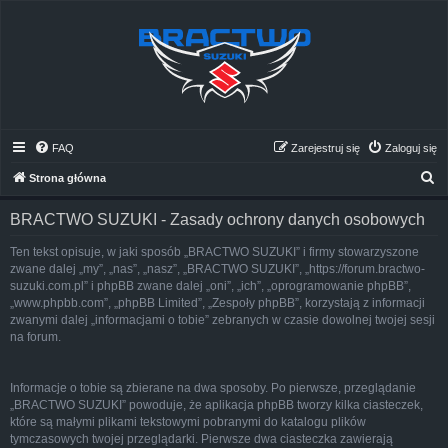
FAQ
Zarejestruj się
Zaloguj się
S
Strona główna
z
BRACTWO SUZUKI - Zasady ochrony danych osobowych
u
k
Ten tekst opisuje, w jaki sposób „BRACTWO SUZUKI” i firmy stowarzyszone
zwane dalej „my”, „nas”, „nasz”, „BRACTWO SUZUKI”, „https://forum.bractwo-
a
suzuki.com.pl” i phpBB zwane dalej „oni”, „ich”, „oprogramowanie phpBB”,
j
„www.phpbb.com”, „phpBB Limited”, „Zespoły phpBB”, korzystają z informacji
zwanymi dalej „informacjami o tobie” zebranych w czasie dowolnej twojej sesji
na forum.
Informacje o tobie są zbierane na dwa sposoby. Po pierwsze, przeglądanie
„BRACTWO SUZUKI” powoduje, że aplikacja phpBB tworzy kilka ciasteczek,
które są małymi plikami tekstowymi pobranymi do katalogu plików
tymczasowych twojej przeglądarki. Pierwsze dwa ciasteczka zawierają