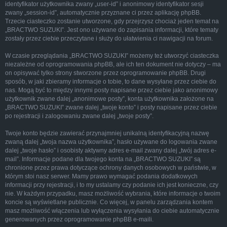
identyfikator użytkownika zwany „user-id” i anonimowy identyfikator sesji
zwany „session-id”, automatycznie przyznane ci przez aplikację phpBB.
Trzecie ciasteczko zostanie utworzone, gdy przejrzysz chociaż jeden temat na
„BRACTWO SUZUKI”. Jest ono używane do zapisania informacji, które tematy
zostały przez ciebie przeczytane i służy do ułatwienia ci nawigacji na forum.
W czasie przeglądania „BRACTWO SUZUKI” możemy też utworzyć ciasteczka
niezależne od oprogramowania phpBB, ale ich ten dokument nie dotyczy – ma
on opisywać tylko strony stworzone przez oprogramowanie phpBB. Drugi
sposób, w jaki zbieramy informacje o tobie, to dane wysyłane przez ciebie do
nas. Mogą być to między innymi posty napisane przez ciebie jako anonimowy
użytkownik zwane dalej „anonimowe posty”, konta użytkownika założone na
„BRACTWO SUZUKI” zwane dalej „twoje konto” i posty napisane przez ciebie
po rejestracji i zalogowaniu zwane dalej „twoje posty”.
Twoje konto będzie zawierać przynajmniej unikalną identyfikacyjną nazwę
zwaną dalej „twoja nazwa użytkownika”, hasło używane do logowania zwane
dalej „twoje hasło” i osobisty aktywny adres e-mail zwany dalej „twój adres e-
mail”. Informacje podane dla twojego konta na „BRACTWO SUZUKI” są
chronione przez prawa dotyczące ochrony danych osobowych w państwie, w
którym stoi nasz serwer. Mamy prawo wymagać podania dodatkowych
informacji przy rejestracji, i to my ustalamy czy podanie ich jest konieczne, czy
nie. W każdym przypadku, masz możliwość wybrania, które informacje o twoim
koncie są wyświetlane publicznie. Co więcej, w panelu zarządzania kontem
masz możliwość włączenia lub wyłączenia wysyłania do ciebie automatycznie
generowanych przez oprogramowanie phpBB e-maili.