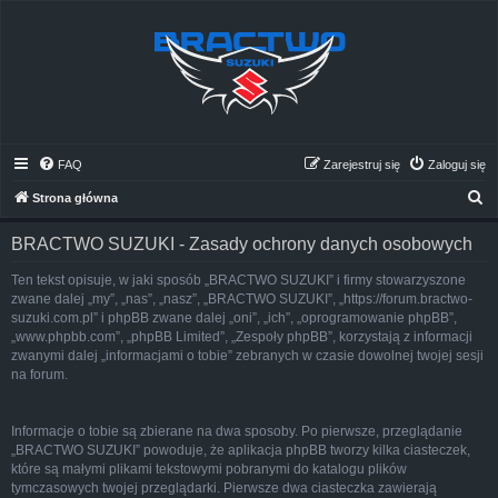
FAQ
Zarejestruj się
Zaloguj się
S
Strona główna
z
BRACTWO SUZUKI - Zasady ochrony danych osobowych
u
k
Ten tekst opisuje, w jaki sposób „BRACTWO SUZUKI” i firmy stowarzyszone
zwane dalej „my”, „nas”, „nasz”, „BRACTWO SUZUKI”, „https://forum.bractwo-
a
suzuki.com.pl” i phpBB zwane dalej „oni”, „ich”, „oprogramowanie phpBB”,
j
„www.phpbb.com”, „phpBB Limited”, „Zespoły phpBB”, korzystają z informacji
zwanymi dalej „informacjami o tobie” zebranych w czasie dowolnej twojej sesji
na forum.
Informacje o tobie są zbierane na dwa sposoby. Po pierwsze, przeglądanie
„BRACTWO SUZUKI” powoduje, że aplikacja phpBB tworzy kilka ciasteczek,
które są małymi plikami tekstowymi pobranymi do katalogu plików
tymczasowych twojej przeglądarki. Pierwsze dwa ciasteczka zawierają