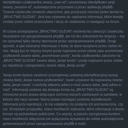
identyfikator użytkownika zwany „user-id” i anonimowy identyfikator sesji
zwany „session-id”, automatycznie przyznane ci przez aplikację phpBB.
Trzecie ciasteczko zostanie utworzone, gdy przejrzysz chociaż jeden temat na
„BRACTWO SUZUKI”. Jest ono używane do zapisania informacji, które tematy
zostały przez ciebie przeczytane i służy do ułatwienia ci nawigacji na forum.
W czasie przeglądania „BRACTWO SUZUKI” możemy też utworzyć ciasteczka
niezależne od oprogramowania phpBB, ale ich ten dokument nie dotyczy – ma
on opisywać tylko strony stworzone przez oprogramowanie phpBB. Drugi
sposób, w jaki zbieramy informacje o tobie, to dane wysyłane przez ciebie do
nas. Mogą być to między innymi posty napisane przez ciebie jako anonimowy
użytkownik zwane dalej „anonimowe posty”, konta użytkownika założone na
„BRACTWO SUZUKI” zwane dalej „twoje konto” i posty napisane przez ciebie
po rejestracji i zalogowaniu zwane dalej „twoje posty”.
Twoje konto będzie zawierać przynajmniej unikalną identyfikacyjną nazwę
zwaną dalej „twoja nazwa użytkownika”, hasło używane do logowania zwane
dalej „twoje hasło” i osobisty aktywny adres e-mail zwany dalej „twój adres e-
mail”. Informacje podane dla twojego konta na „BRACTWO SUZUKI” są
chronione przez prawa dotyczące ochrony danych osobowych w państwie, w
którym stoi nasz serwer. Mamy prawo wymagać podania dodatkowych
informacji przy rejestracji, i to my ustalamy czy podanie ich jest konieczne, czy
nie. W każdym przypadku, masz możliwość wybrania, które informacje o twoim
koncie są wyświetlane publicznie. Co więcej, w panelu zarządzania kontem
masz możliwość włączenia lub wyłączenia wysyłania do ciebie automatycznie
generowanych przez oprogramowanie phpBB e-maili.