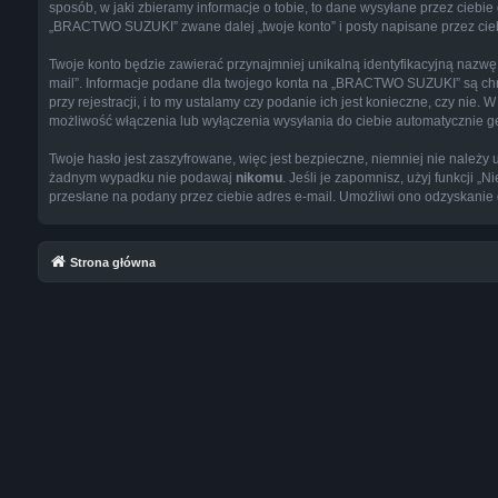
sposób, w jaki zbieramy informacje o tobie, to dane wysyłane przez cieb
„BRACTWO SUZUKI” zwane dalej „twoje konto” i posty napisane przez ciebie
Twoje konto będzie zawierać przynajmniej unikalną identyfikacyjną nazwę 
mail”. Informacje podane dla twojego konta na „BRACTWO SUZUKI” są ch
przy rejestracji, i to my ustalamy czy podanie ich jest konieczne, czy n
możliwość włączenia lub wyłączenia wysyłania do ciebie automatycznie
Twoje hasło jest zaszyfrowane, więc jest bezpieczne, niemniej nie należ
żadnym wypadku nie podawaj
nikomu
. Jeśli je zapomnisz, użyj funkcji
przesłane na podany przez ciebie adres e-mail. Umożliwi ono odzyskanie 
Strona główna