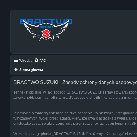
Więcej…
FAQ
Strona główna
BRACTWO SUZUKI - Zasady ochrony danych osobowy
Ten tekst opisuje, w jaki sposób „BRACTWO SUZUKI” i firmy stowarzyszone
„www.phpbb.com”, „phpBB Limited”, „Zespoły phpBB”, korzystają z informacj
Informacje o tobie są zbierane na dwa sposoby. Po pierwsze, przeglądan
tymczasowych twojej przeglądarki. Pierwsze dwa ciasteczka zawierają ident
ciasteczko zostanie utworzone, gdy przejrzysz chociaż jeden temat na „BR
W czasie przeglądania „BRACTWO SUZUKI” możemy też utworzyć ciasteczk