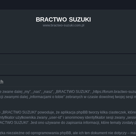
BRACTWO SUZUKI
www.bractwo-suzuki.com.pl
ch
 zwane dalej „my”, „nas”, „nasz”, „BRACTWO SUZUKI”, „https://forum.bractwo-suzuk
i zwanymi dalej „informacjami o tobie” zebranych w czasie dowolnej twojej sesji 
ie „BRACTWO SUZUKI” powoduje, że aplikacja phpBB tworzy kilka ciasteczek, które
yfikator użytkownika zwany „user-id” i anonimowy identyfikator sesji zwany „sessi
ACTWO SUZUKI”. Jest ono używane do zapisania informacji, które tematy zostały prz
a niezależne od oprogramowania phpBB, ale ich ten dokument nie dotyczy – ma 