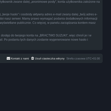
 użytkownik zwane dalej „anonimowe posty”, konta użytkownika założone na
twoje hasło” i osobisty aktywny adres e-mail zwany dalej „twój adres e-
stoi nasz serwer. Mamy prawo wymagać podania dodatkowych informacji
są wyświetlane publicznie. Co więcej, w panelu zarządzania kontem masz
ia dostęp do twojego konta na „BRACTWO SUZUKI”, więc chroń je i w
-mail. Po podaniu tych danych zostanie wygenerowane nowe hasło i
Kontakt z nami
Usuń ciasteczka witryny
Strefa czasowa
UTC+01:00