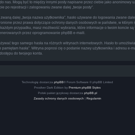
ie do nas. Mogą być to między innymi posty napisane przez ciebie jako anonimowy
 po rejestracji i zalogowaniu zwane dalej „twoje posty”.
zwaną dalej „twoja nazwa użytkownika”, hasło używane do logowania zwane dalej „
ronione przez prawa dotyczące ochrony danych osobowych w państwie, w którym 
ie. W każdym przypadku, masz możliwość wybrania, które informacje o twoim koncie 
 generowanych przez oprogramowanie phpBB e-maili.
y używać tego samego hasła na różnych witrynach internetowych. Hasło to umożliw
 „Nie pamiętam hasła”. Witryna poprosi cię o podanie nazwy użytkownika i adresu e
dostępu do twojego konta.
Technologię dostarcza
phpBB
® Forum Software © phpBB Limited
Prosilver Dark Edition by
Premium phpBB Styles
Polski pakiet językowy dostarcza
phpBB.pl
Zasady ochrony danych osobowych
|
Regulamin