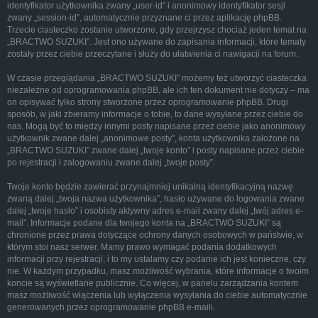
identyfikator użytkownika zwany „user-id” i anonimowy identyfikator sesji
zwany „session-id”, automatycznie przyznane ci przez aplikację phpBB.
Trzecie ciasteczko zostanie utworzone, gdy przejrzysz chociaż jeden temat na
„BRACTWO SUZUKI”. Jest ono używane do zapisania informacji, które tematy
zostały przez ciebie przeczytane i służy do ułatwienia ci nawigacji na forum.
W czasie przeglądania „BRACTWO SUZUKI” możemy też utworzyć ciasteczka
niezależne od oprogramowania phpBB, ale ich ten dokument nie dotyczy – ma
on opisywać tylko strony stworzone przez oprogramowanie phpBB. Drugi
sposób, w jaki zbieramy informacje o tobie, to dane wysyłane przez ciebie do
nas. Mogą być to między innymi posty napisane przez ciebie jako anonimowy
użytkownik zwane dalej „anonimowe posty”, konta użytkownika założone na
„BRACTWO SUZUKI” zwane dalej „twoje konto” i posty napisane przez ciebie
po rejestracji i zalogowaniu zwane dalej „twoje posty”.
Twoje konto będzie zawierać przynajmniej unikalną identyfikacyjną nazwę
zwaną dalej „twoja nazwa użytkownika”, hasło używane do logowania zwane
dalej „twoje hasło” i osobisty aktywny adres e-mail zwany dalej „twój adres e-
mail”. Informacje podane dla twojego konta na „BRACTWO SUZUKI” są
chronione przez prawa dotyczące ochrony danych osobowych w państwie, w
którym stoi nasz serwer. Mamy prawo wymagać podania dodatkowych
informacji przy rejestracji, i to my ustalamy czy podanie ich jest konieczne, czy
nie. W każdym przypadku, masz możliwość wybrania, które informacje o twoim
koncie są wyświetlane publicznie. Co więcej, w panelu zarządzania kontem
masz możliwość włączenia lub wyłączenia wysyłania do ciebie automatycznie
generowanych przez oprogramowanie phpBB e-maili.