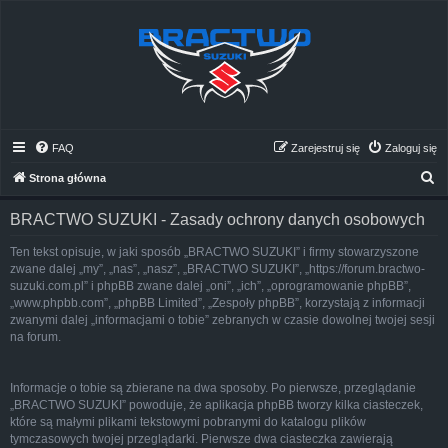
FAQ
Zarejestruj się
Zaloguj się
S
Strona główna
z
BRACTWO SUZUKI - Zasady ochrony danych osobowych
u
k
Ten tekst opisuje, w jaki sposób „BRACTWO SUZUKI” i firmy stowarzyszone
zwane dalej „my”, „nas”, „nasz”, „BRACTWO SUZUKI”, „https://forum.bractwo-
a
suzuki.com.pl” i phpBB zwane dalej „oni”, „ich”, „oprogramowanie phpBB”,
j
„www.phpbb.com”, „phpBB Limited”, „Zespoły phpBB”, korzystają z informacji
zwanymi dalej „informacjami o tobie” zebranych w czasie dowolnej twojej sesji
na forum.
Informacje o tobie są zbierane na dwa sposoby. Po pierwsze, przeglądanie
„BRACTWO SUZUKI” powoduje, że aplikacja phpBB tworzy kilka ciasteczek,
które są małymi plikami tekstowymi pobranymi do katalogu plików
tymczasowych twojej przeglądarki. Pierwsze dwa ciasteczka zawierają