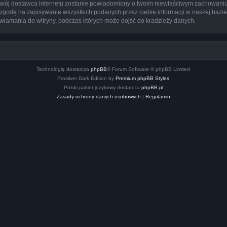
 a twój dostawca internetu zostanie powiadomiony o twoim niewłaściwym zachowa
 zgodę na zapisywanie wszystkich podanych przez ciebie informacji w naszej bazi
łamania do witryny, podczas których może dojść do kradzieży danych.
Technologię dostarcza
phpBB
® Forum Software © phpBB Limited
Prosilver Dark Edition by
Premium phpBB Styles
Polski pakiet językowy dostarcza
phpBB.pl
Zasady ochrony danych osobowych
|
Regulamin