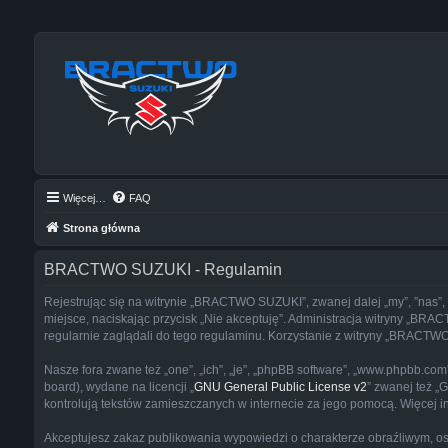
Więcej…
FAQ
Strona główna
BRACTWO SUZUKI - Regulamin
Rejestrując się na witrynie „BRACTWO SUZUKI”, zwanej dalej „my”, ”nas”, 
miejsce, naciskając przycisk „Nie akceptuję”. Administracja witryny „B
regularnie zaglądali do tego regulaminu. Korzystanie z witryny „BRACT
Nasze fora zwane też „one”, „ich”, „je”, „phpBB software”, „www.phpbb.co
board), wydane na licencji „
GNU General Public License v2
” zwanej też „
kontrolują tekstów zamieszczanych w internecie za jego pomocą. Więcej 
Akceptujesz zakaz publikowania wypowiedzi o charakterze obraźliwym, o