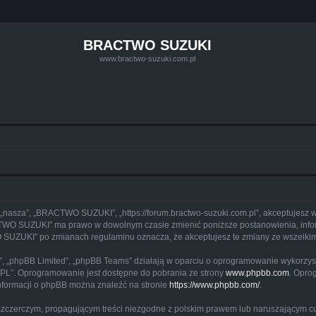
BRACTWO SUZUKI
www.bractwo-suzuki.com.pl
„nasza”, „BRACTWO SUZUKI”, „https://forum.bractwo-suzuki.com.pl”, akceptujesz wy
RACTWO SUZUKI” ma prawo w dowolnym czasie zmienić poniższe postanowienia, infor
WO SUZUKI” po zmianach regulaminu oznacza, że akceptujesz te zmiany ze wszelk
m”, „phpBB Limited”, „phpBB Teams” działają w oparciu o oprogramowanie wykorzystu
GPL”. Oprogramowanie jest dostępne do pobrania ze strony
www.phpbb.com
. Opro
informacji o phpBB można znaleźć na stronie
https://www.phpbb.com/
.
szczerczym, propagującym treści niezgodne z polskim prawem lub naruszającym cu