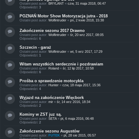
Ostatni post autor:
BRYLANT
«
czw, 31 maja 2018, 06:47
Odpowiedzi:
3
POZNAŃ Motor Show Motoryzacja jutra - 2018
Ostatni post autor:
Wolfintruder
«
pn, 2 kwie 2018, 15:38
Zakończenie sezonu 2017 Drawno
Ostatni post autor:
Wolfintruder
«
śr, 20 wrz 2017, 08:05
Odpowiedzi:
6
Szczecin - garaż
Ostatni post autor:
Wolfintruder
«
wt, 5 wrz 2017, 17:29
Odpowiedzi:
1
Witam wszystkich serdecznie i pozdrawiam
Ostatni post autor:
Roland
«
śr, 12 lip 2017, 10:58
Odpowiedzi:
6
Prośba o sprawdzenie motocykla
Ostatni post autor:
Hunter
«
czw, 18 maja 2017, 15:36
Odpowiedzi:
4
Wyjazd na zakończenie Więcbork
Ostatni post autor:
mir
«
śr, 14 wrz 2016, 18:34
Odpowiedzi:
2
Kominy w ZST juz są.
Ostatni post autor:
SETA
«
pt, 6 maja 2016, 06:48
Odpowiedzi:
2
Zakończenie sezonu Augustów
Ostatni post autor:
FUTEK
«
pt, 28 sie 2015, 05:57
Odpowiedzi:
7