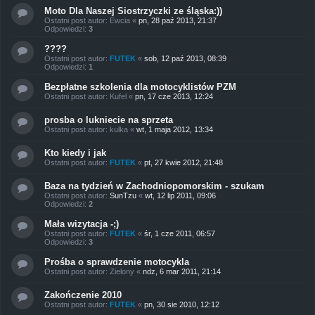
Moto Dla Naszej Siostrzyczki ze śląska:))
Ostatni post autor:
Ewcia
«
pn, 28 paź 2013, 21:37
Odpowiedzi:
3
????
Ostatni post autor:
FUTEK
«
sob, 12 paź 2013, 08:39
Odpowiedzi:
1
Bezpłatne szkolenia dla motocyklistów PZM
Ostatni post autor:
Kufel
«
pn, 17 cze 2013, 12:24
prosba o lukniecie na sprzeta
Ostatni post autor:
kulka
«
wt, 1 maja 2012, 13:34
Kto kiedy i jak
Ostatni post autor:
FUTEK
«
pt, 27 kwie 2012, 21:48
Baza na tydzień w Zachodniopomorskim - szukam
Ostatni post autor:
SunTzu
«
wt, 12 lip 2011, 09:06
Odpowiedzi:
2
Mała wizytacja -;)
Ostatni post autor:
FUTEK
«
śr, 1 cze 2011, 06:57
Odpowiedzi:
3
Prośba o sprawdzenie motocykla
Ostatni post autor:
Zielony
«
ndz, 6 mar 2011, 21:14
Zakończenie 2010
Ostatni post autor:
FUTEK
«
pn, 30 sie 2010, 12:12