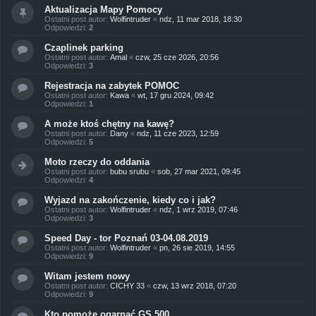
Aktualizacja Mapy Pomocy
Ostatni post autor:
Wolfintruder
«
ndz, 11 mar 2018, 18:30
Odpowiedzi:
2
Czaplinek parking
Ostatni post autor:
Amal
«
czw, 25 cze 2026, 20:56
Odpowiedzi:
3
Rejestracja na zabytek POMOC
Ostatni post autor:
Kawa
«
wt, 17 gru 2024, 09:42
Odpowiedzi:
1
A może ktoś chętny na kawę?
Ostatni post autor:
Dany
«
ndz, 11 cze 2023, 12:59
Odpowiedzi:
5
Moto rzeczy do oddania
Ostatni post autor:
bubu srubu
«
sob, 27 mar 2021, 09:45
Odpowiedzi:
4
Wyjazd na zakończenie, kiedy co i jak?
Ostatni post autor:
Wolfintruder
«
ndz, 1 wrz 2019, 07:46
Odpowiedzi:
3
Speed Day - tor Poznań 03-04.08.2019
Ostatni post autor:
Wolfintruder
«
pn, 26 sie 2019, 14:55
Odpowiedzi:
9
Witam jestem nowy
Ostatni post autor:
CICHY 33
«
czw, 13 wrz 2018, 07:20
Odpowiedzi:
9
Kto pomoże ogarnąć GS 500