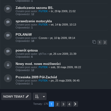
Odpowiedzi:
1
Zakończenie sezonu BS.
Ostatni post autor:
FUTEK
«
śr, 29 lip 2009, 21:02
Odpowiedzi:
12
sprawdzenie motocykla
Ostatni post autor:
FUTEK
«
wt, 14 lip 2009, 10:13
Odpowiedzi:
1
POLANóW
Ostatni post autor:
Czesto
«
pt, 10 lip 2009, 08:14
Odpowiedzi:
18
1
2
powrót qntosa
Ostatni post autor:
qNTos
«
pt, 26 cze 2009, 21:39
Odpowiedzi:
6
Nowy mod. nowe możliwości
Ostatni post autor:
FUTEK
«
sob, 30 maja 2009, 06:22
Odpowiedzi:
12
Przesieka 2009 Pół-Zachód
Ostatni post autor:
FUTEK
«
pn, 25 maja 2009, 06:45
Odpowiedzi:
1
NOWY TEMAT
1
2
3
4
Następna
Tematy: 175