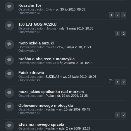
Koszalin Tor
Ostatni post autor:
Elvis
«
pt, 30 lip 2010, 08:05
Odpowiedzi:
32
1
2
3
100 LAT GOSIACZKU
Ostatni post autor:
Hotdog
«
ndz, 9 maja 2010, 20:53
Odpowiedzi:
15
1
2
moto szkola suzuki
Ostatni post autor:
mikiet
«
czw, 6 maja 2010, 11:21
Odpowiedzi:
4
prośba o obejrzenie motocykla
Ostatni post autor:
zoxxxa
«
śr, 28 kwie 2010, 10:16
Futek zdrowia
Ostatni post autor:
SUZINAS
«
wt, 27 kwie 2010, 19:06
Odpowiedzi:
22
1
2
moze jakieś spotkanko nad morzem
Ostatni post autor:
Ptaku
«
śr, 19 sie 2009, 21:28
Oblewanie nowego motocykla
Ostatni post autor:
kuchar
«
wt, 18 sie 2009, 08:45
Odpowiedzi:
16
1
2
Elvis ma nowego sprzeta
Ostatni post autor:
kuchar
«
ndz, 2 sie 2009, 22:27