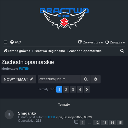
FAQ
Zarejestruj się
Zaloguj się
S
Strona główna
Bractwa Regionalne
Zachodniopomorskie
z
Zachodniopomorskie
u
Moderator:
FUTEK
k
Szukaj
Wyszukiwanie 
a
NOWY TEMAT
j
1
2
3
4
Następna
Tematy: 175
Tematy
Śmiganko
Ostatni post autor:
FUTEK
«
pn, 30 maja 2022, 08:29
Odpowiedzi:
213
1
12
13
14
15
…