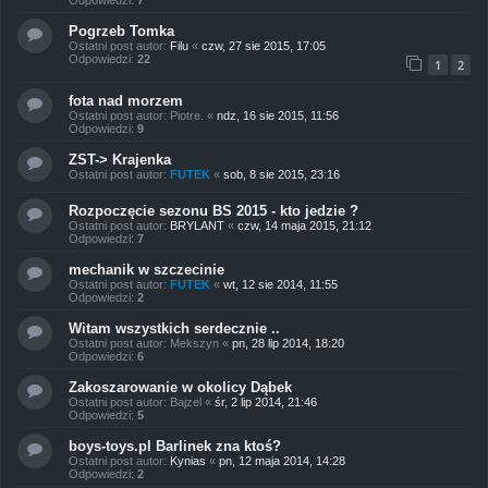
Pogrzeb Tomka
Ostatni post autor:
Filu
«
czw, 27 sie 2015, 17:05
Odpowiedzi:
22
1
2
fota nad morzem
Ostatni post autor:
Piotre.
«
ndz, 16 sie 2015, 11:56
Odpowiedzi:
9
ZST-> Krajenka
Ostatni post autor:
FUTEK
«
sob, 8 sie 2015, 23:16
Rozpoczęcie sezonu BS 2015 - kto jedzie ?
Ostatni post autor:
BRYLANT
«
czw, 14 maja 2015, 21:12
Odpowiedzi:
7
mechanik w szczecinie
Ostatni post autor:
FUTEK
«
wt, 12 sie 2014, 11:55
Odpowiedzi:
2
Witam wszystkich serdecznie ..
Ostatni post autor:
Mekszyn
«
pn, 28 lip 2014, 18:20
Odpowiedzi:
6
Zakoszarowanie w okolicy Dąbek
Ostatni post autor:
Bajzel
«
śr, 2 lip 2014, 21:46
Odpowiedzi:
5
boys-toys.pl Barlinek zna ktoś?
Ostatni post autor:
Kynias
«
pn, 12 maja 2014, 14:28
Odpowiedzi:
2