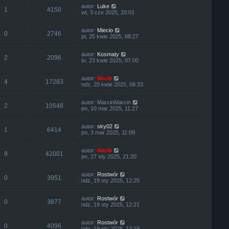
autor:
Luke
1
4150
wt, 3 cze 2025, 20:01
autor:
Miecio
0
2746
pt, 25 kwie 2025, 08:27
autor:
Kosmaty
2
2096
śr, 23 kwie 2025, 07:00
autor:
Necik
4
17283
ndz, 20 kwie 2025, 08:33
autor:
MarcinMarcin
2
10548
pn, 10 mar 2025, 11:27
autor:
sky02
1
6414
pn, 3 mar 2025, 11:09
autor:
Necik
9
42001
pn, 27 sty 2025, 21:20
autor:
Rostwór
0
3951
ndz, 19 sty 2025, 12:25
autor:
Rostwór
0
3877
ndz, 19 sty 2025, 12:21
autor:
Rostwór
0
4096
ndz, 19 sty 2025, 12:19