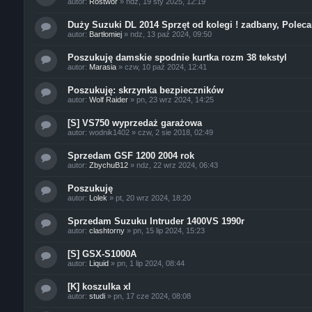
autor:
Rostwór
»
ndz, 19 sty 2025, 12:19
Duży Suzuki DL 2014 Sprzęt od kolegi ! zadbany, Polec
autor:
Bartłomiej
»
ndz, 13 paź 2024, 09:50
Poszukuję damskie spodnie kurtka rozm 38 tekstyl
autor:
Marasia
»
czw, 10 paź 2024, 12:41
Poszukuję: skrzynka bezpieczników
autor:
Wolf Raider
»
pn, 23 wrz 2024, 14:25
[S] VS750 wyprzedaż garażowa
autor:
wodnik1402
»
czw, 2 sie 2018, 02:49
Sprzedam GSF 1200 2004 rok
autor:
ZbychuB12
»
ndz, 22 wrz 2024, 06:43
Poszukuję
autor:
Lolek
»
pt, 20 wrz 2024, 18:20
Sprzedam Suzuku Intruder 1400VS 1990r
autor:
clashtorny
»
pn, 15 lip 2024, 15:23
[S] GSX-S1000A
autor:
Liquid
»
pn, 1 lip 2024, 08:44
[K] koszulka xl
autor:
studi
»
pn, 17 cze 2024, 08:08