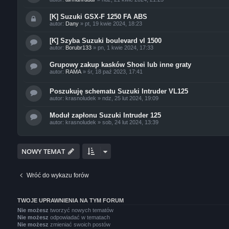
[K] Suzuki GSX-F 1250 FA ABS
autor:
Dany
»
pt, 19 kwie 2024, 18:23
[K] Szyba Suzuki boulevard vl 1500
autor:
Borubr133
»
pn, 1 kwie 2024, 17:33
Grupowy zakup kasków Shoei lub inne graty
autor:
RAMA
»
śr, 18 paź 2023, 17:41
Poszukuję schematu Suzuki Intruder VL125
autor:
krasnoludek
»
ndz, 25 lut 2024, 19:09
Moduł zapłonu Suzuki Intruder 125
autor:
krasnoludek
»
sob, 24 lut 2024, 13:39
NOWY TEMAT
Wróć do wykazu forów
TWOJE UPRAWNIENIA NA TYM FORUM
Nie możesz
tworzyć nowych tematów
Nie możesz
odpowiadać w tematach
Nie możesz
zmieniać swoich postów