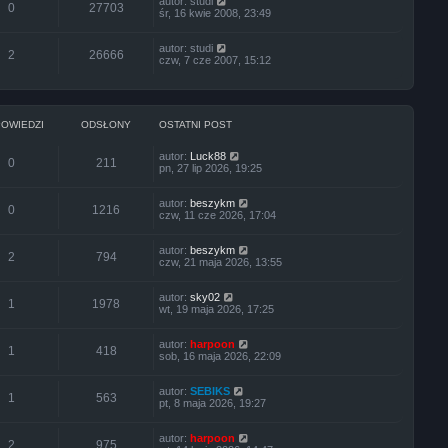
autor:
studi
0
27703
śr, 16 kwie 2008, 23:49
autor:
studi
2
26666
czw, 7 cze 2007, 15:12
OWIEDZI
ODSŁONY
OSTATNI POST
autor:
Luck88
0
211
pn, 27 lip 2026, 19:25
autor:
beszykm
0
1216
czw, 11 cze 2026, 17:04
autor:
beszykm
2
794
czw, 21 maja 2026, 13:55
autor:
sky02
1
1978
wt, 19 maja 2026, 17:25
autor:
harpoon
1
418
sob, 16 maja 2026, 22:09
autor:
SEBIKS
1
563
pt, 8 maja 2026, 19:27
autor:
harpoon
2
975