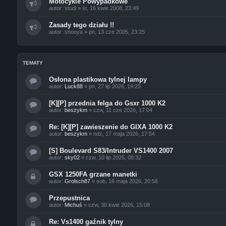
Motocykle Powypadkowe
autor:
studi
»
śr, 16 kwie 2008, 23:49
Zasady tego działu !!
autor:
shooya
»
pn, 13 cze 2005, 23:25
TEMATY
Osłona plastikowa tylnej lampy
autor:
Luck88
»
pn, 27 lip 2026, 19:25
[K][P] przednia felga do Gsxr 1000 K2
autor:
beszykm
»
czw, 11 cze 2026, 17:04
Re: [K][P] zawieszenie do GIXA 1000 K2
autor:
beszykm
»
ndz, 17 maja 2026, 17:54
[S] Boulevard S83/Intruder VS1400 2007
autor:
sky02
»
czw, 10 lip 2025, 08:32
GSX 1250FA grzane manetki
autor:
Grolsch87
»
sob, 16 maja 2026, 20:56
Przepustnica
autor:
Michuś
»
czw, 30 kwie 2026, 15:08
Re: Vs1400 gaźnik tylny