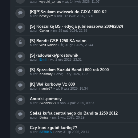
autor:
wysoki_tomas
»
wt, 14 kwie 2026, 11:07
[K][P]Szukam owiewek do GIXA 1000 K2
autor:
beszykm
»
ndz, 12 kwie 2026, 15:16
[S] Koszulkę BS - edycja jubileuszowa 2004/2024
autor:
Cukier
»
pn, 28 paź 2024, 22:38
[S] Bandit GSF 1250 SA salon
autor:
Wolf Raider
»
śr, 31 gru 2025, 20:44
[S] ładowarkę/prostownik
autor:
Emil
»
wt, 2 gru 2025, 23:31
[S] Sprzedam Suzuki Bandit 600 rok 2000
autor:
Kosmaty
»
czw, 1 sty 2026, 12:21
[K] Wał korbowy Vz 800
autor:
mania67
»
wt, 9 wrz 2025, 18:34
Amorki -pomocy
autor:
Skoczek27
»
sob, 4 paź 2025, 09:57
Stelaż kufra centralnego do Bandita 1250 2012
autor:
Binias
»
pn, 1 wrz 2025, 20:19
Czy ktoś zgubił kurtkę??
autor:
SEBIKS
»
czw, 31 lip 2025, 20:14