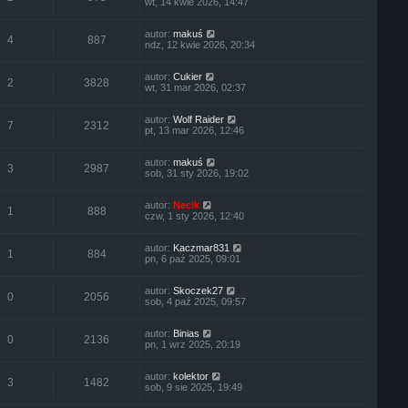
wt, 14 kwie 2026, 14:47
autor:
makuś
4
887
ndz, 12 kwie 2026, 20:34
autor:
Cukier
2
3828
wt, 31 mar 2026, 02:37
autor:
Wolf Raider
7
2312
pt, 13 mar 2026, 12:46
autor:
makuś
3
2987
sob, 31 sty 2026, 19:02
autor:
Necik
1
888
czw, 1 sty 2026, 12:40
autor:
Kaczmar831
1
884
pn, 6 paź 2025, 09:01
autor:
Skoczek27
0
2056
sob, 4 paź 2025, 09:57
autor:
Binias
0
2136
pn, 1 wrz 2025, 20:19
autor:
kolektor
3
1482
sob, 9 sie 2025, 19:49