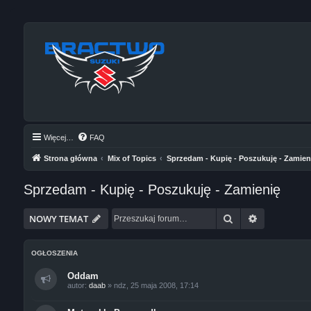
Więcej…
FAQ
Strona główna
Mix of Topics
Sprzedam - Kupię - Poszukuję - Zamien
Sprzedam - Kupię - Poszukuję - Zamienię
Szukaj
Wyszukiwan
NOWY TEMAT
OGŁOSZENIA
Oddam
autor:
daab
»
ndz, 25 maja 2008, 17:14