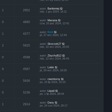
autor:
Bartłomiej
1
2952
ndz, 1 gru 2024, 16:11
autor:
Marasia
0
4685
czw, 10 paź 2024, 12:41
autor:
Emil
1
4377
pt, 27 wrz 2024, 12:44
autor:
Skoczek27
2
5925
ndz, 22 wrz 2024, 20:03
autor:
ZbychuB12
0
4598
ndz, 22 wrz 2024, 06:43
autor:
Lolek
0
4587
pt, 20 wrz 2024, 18:20
autor:
clashtorny
0
5926
pn, 15 lip 2024, 15:23
autor:
Liquid
0
5238
pn, 1 lip 2024, 08:44
autor:
Dany
1
2914
pn, 24 cze 2024, 20:17