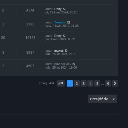
autor:
Dany
0
6125
pt, 19 kwie 2024, 18:23
autor:
Tomallo
1
2992
czw, 4 kwie 2024, 21:38
autor:
Dany
20
16323
pn, 4 mar 2024, 05:31
autor:
makuś
3
3937
ndz, 25 lut 2024, 21:31
autor:
krasnoludek
3
4607
ndz, 25 lut 2024, 19:06
Strona
1
z
9
1
2
3
4
5
9
Nas
Tematy: 404
…
Przejdź do