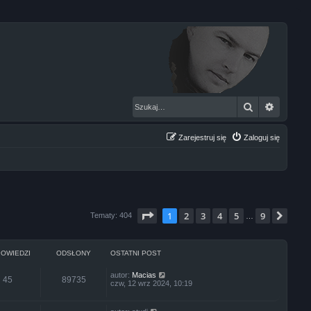
Szukaj
Wyszuk
Zarejestruj się
Zaloguj się
Strona
1
z
9
1
2
3
4
5
9
Nas
Tematy: 404
…
OWIEDZI
ODSŁONY
OSTATNI POST
autor:
Macias
45
89735
czw, 12 wrz 2024, 10:19