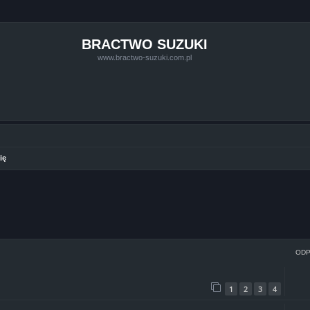
BRACTWO SUZUKI
www.bractwo-suzuki.com.pl
ię
ie zaawansowane
ODP
1
2
3
4