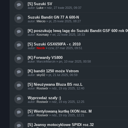
[S] Suzuki SV
autor:
Luke
»
ndz, 27 kwie 2025, 09:37
Suzuki Bandit GN 77 A 600-N
autor:
Miecio
»
pt, 25 kwie 2025, 08:27
[K] poszukuję lewą lagę do Suzuki Bandit GSF 600 rok 0
autor:
Kosmaty
»
wt, 22 kwie 2025, 18:33
[S] Suzuki GSX650FA - r. 2010
autor:
Necik
»
czw, 27 mar 2025, 09:51
[K] Forwardy VS800
autor:
MarcinMarcin
»
pn, 10 mar 2025, 00:58
[K] bandit 1250 może Vstrom
autor:
sky02
»
pt, 21 lut 2025, 06:59
[S] Nieużywana Bluza BS roz.L
autor:
Rostwór
»
ndz, 19 sty 2025, 12:40
Wyprzedaż szafy :)
autor:
Rostwór
»
ndz, 19 sty 2025, 12:25
[S] Wentylowaną kurtkę IXON roz. M
autor:
Rostwór
»
ndz, 19 sty 2025, 12:21
[S] Jeansy motocyklowe SPIDI roz.32