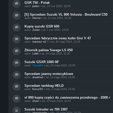
GSR 750 - Polak
autor:
pwisn
»
pn, 24 cze 2024, 19:20
[S] Sprzedam Suzuki VL 800 Volusia - Boulevard C50
autor:
Viszna
»
wt, 11 cze 2024, 10:36
Kupię suzuki GSR 600
autor:
Junior
»
pt, 7 cze 2024, 14:03
Sprzedam fabrycznie nowy kufer Givi V 47
autor:
mariusz-n2
»
czw, 30 maja 2024, 12:28
Zbiornik paliwa Savage LS 650
autor:
Lolek
»
pt, 24 maja 2024, 11:05
Suzuki GSXR 1000 08’
autor:
Tomallo
»
pn, 20 maja 2024, 18:35
Sprzedam jeansy motocyklowe
autor:
draakhul
»
wt, 14 maja 2024, 13:08
Sprzedam tankbag HELD
autor:
Kocur93
»
ndz, 5 maja 2024, 23:43
vl 800 kupię części do zawieszenia przedniego - 2008 r
autor:
Ziven
»
wt, 23 kwie 2024, 10:07
Suzuki Intruder vs 700 1987
autor:
airmanradar
»
ndz, 21 kwie 2024, 21:23