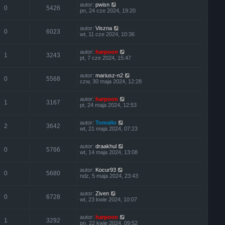
autor:
pwisn
0
5426
pn, 24 cze 2024, 19:20
autor:
Viszna
0
6023
wt, 11 cze 2024, 10:36
autor:
harpoon
1
3243
pt, 7 cze 2024, 15:47
autor:
mariusz-n2
0
5568
czw, 30 maja 2024, 12:28
autor:
harpoon
1
3167
pt, 24 maja 2024, 12:53
autor:
Tomallo
2
3642
wt, 21 maja 2024, 07:23
autor:
draakhul
0
5766
wt, 14 maja 2024, 13:08
autor:
Kocur93
0
5680
ndz, 5 maja 2024, 23:43
autor:
Ziven
0
6728
wt, 23 kwie 2024, 10:07
autor:
harpoon
1
3292
pn, 22 kwie 2024, 09:52