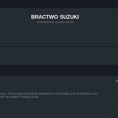
BRACTWO SUZUKI
www.bractwo-suzuki.com.pl
T
Forum. Przeczytaj i przyjmij do wiadomości zanim dołączysz do Bractwa a po
zieć lub napisać nowego posta.