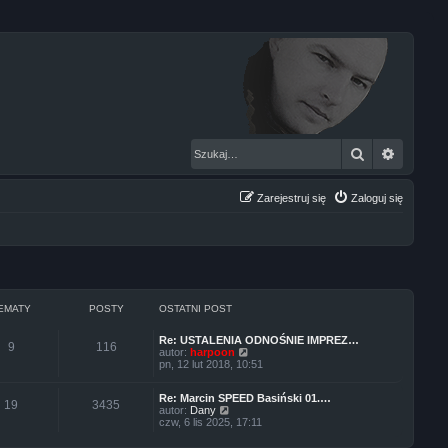
Szukaj
Wyszuk
Zarejestruj się
Zaloguj się
EMATY
POSTY
OSTATNI POST
Re: USTALENIA ODNOŚNIE IMPREZ…
9
116
W
autor:
harpoon
y
pn, 12 lut 2018, 10:51
ś
w
Re: Marcin SPEED Basiński 01.…
i
19
3435
W
autor:
Dany
e
y
czw, 6 lis 2025, 17:11
t
ś
l
w
n