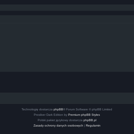
Technologię dostarcza
phpBB
® Forum Software © phpBB Limited
Prosilver Dark Edition by
Premium phpBB Styles
Polski pakiet językowy dostarcza
phpBB.pl
Zasady ochrony danych osobowych
|
Regulamin