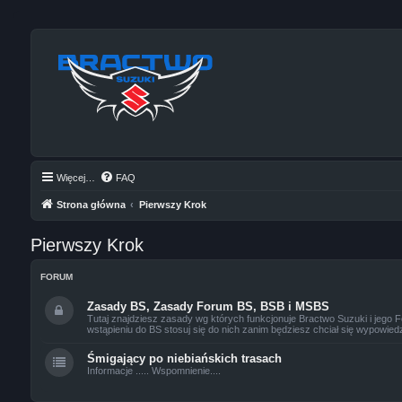
Więcej…
FAQ
Strona główna
Pierwszy Krok
Pierwszy Krok
FORUM
Zasady BS, Zasady Forum BS, BSB i MSBS
Tutaj znajdziesz zasady wg których funkcjonuje Bractwo Suzuki i jego 
wstąpieniu do BS stosuj się do nich zanim będziesz chciał się wypowied
Śmigający po niebiańskich trasach
Informacje ..... Wspomnienie....