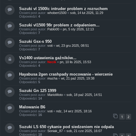
Suzuki vl 1500lc intruder problem z rozruchem
Ostatni post autor:
whobert1500
«
sob, 14 lut 2026, 11:29
Odpowiedzi:
4
Suzuki vl1500 98r problem z odpaleniem...
Ostatni post autor:
Pablo00
«
pn, 5 sty 2026, 12:13
Odpowiedzi:
7
Suzuki Gsx-s 950
Ostatni post autor:
voti
«
wt, 23 gru 2025, 08:51
Odpowiedzi:
7
Vs1400 ustawienia gaźników...
Ostatni post autor:
Necik
«
pn, 10 lis 2025, 15:53
Odpowiedzi:
4
Hayabusa 2gen crashpady mocowanie - wiercenie
Ostatni post autor:
mucha
«
wt, 21 paź 2025, 19:38
Odpowiedzi:
5
Suzuki Gn 125 1999
Ostatni post autor:
MarioMoto
«
sob, 18 paź 2025, 14:51
Odpowiedzi:
14
Malowanie B6
Ostatni post autor:
voti
«
ndz, 14 wrz 2025, 18:16
Odpowiedzi:
16
1
2
Suzuki LS 650 cykanie pod siedzeniem nie odpala
Ostatni post autor:
Soniak_87
«
sob, 21 cze 2025, 16:07
Odpowiedzi:
18