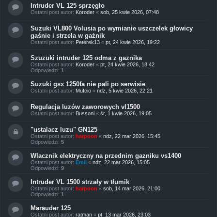
Intruder VL 125 sprzęgło
Ostatni post autor:
Koroder
«
sob, 25 kwie 2026, 07:48
Suzuki VL800 Volusia po wymianie uszczelek głowicy
gaśnie i strzela w gażnik
Ostatni post autor:
Peterek13
«
pt, 24 kwie 2026, 19:22
Szuzuki intruder 125 odma z gaznika
Ostatni post autor:
Koroder
«
pt, 24 kwie 2026, 18:42
Odpowiedzi:
1
Suzuki gsx 1250fa nie pali po serwisie
Ostatni post autor:
Mufcio
«
ndz, 5 kwie 2026, 22:21
Regulacja luzów zaworowych vl1500
Ostatni post autor:
Bussoni
«
śr, 1 kwie 2026, 19:05
"ustalacz luzu" GN125
Ostatni post autor:
harpoon
«
ndz, 22 mar 2026, 15:45
Odpowiedzi:
5
Wlacznik elektryczny na przednim gazniku vs1400
Ostatni post autor:
Emil
«
ndz, 22 mar 2026, 15:05
Odpowiedzi:
9
Intruder VL 1500 strzały w tłumik
Ostatni post autor:
harpoon
«
sob, 14 mar 2026, 21:00
Odpowiedzi:
1
Marauder 125
Ostatni post autor:
ratman
«
pt, 13 mar 2026, 23:03