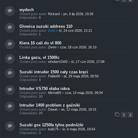
wydech
Ostatni post autor:
Rickard
«
pn, 6 lip 2026, 19:26
Odpowiedzi:
9
Glowica suzuki address 110
Ostatni post autor:
Emil
«
śr, 24 cze 2026, 22:21
Odpowiedzi:
1
Kiera 16 cali do vl 800
Ostatni post autor:
Ziven
«
czw, 18 cze 2026, 16:10
Linka gazu, vl 1500lc
Ostatni post autor:
whobert1500
«
śr, 17 cze 2026, 17:08
Suzuki intruder 1500 cały czas kręci
Ostatni post autor:
Pablo00
«
pt, 29 maja 2026, 09:50
Odpowiedzi:
4
Intruder VS750 słaba iskra
Ostatni post autor:
Michal95
«
czw, 14 maja 2026, 09:04
Odpowiedzi:
10
Intruder 1400 problem z gaźniki
Ostatni post autor:
Dawid
«
wt, 12 maja 2026, 19:31
Odpowiedzi:
20
1
2
Suzuki gsx 1250fa tylne podnóżki
Ostatni post autor:
buli175
«
śr, 6 maja 2026, 19:54
Odpowiedzi:
3