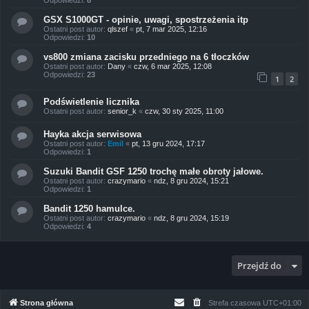
GSX S1000GT - opinie, uwagi, spostrzeżenia itp
Ostatni post autor:
qlszef
«
pt, 7 mar 2025, 12:16
Odpowiedzi:
10
vs800 zmiana zacisku przedniego na 6 tłoczków
Ostatni post autor:
Dany
«
czw, 6 mar 2025, 12:08
Odpowiedzi:
23
1
2
Podświetlenie licznika
Ostatni post autor:
senior_k
«
czw, 30 sty 2025, 11:00
Hayka akcja serwisowa
Ostatni post autor:
Emil
«
pt, 13 gru 2024, 17:17
Odpowiedzi:
1
Suzuki Bandit GSF 1250 trochę małe obroty jałowe.
Ostatni post autor:
crazymario
«
ndz, 8 gru 2024, 15:21
Odpowiedzi:
1
Bandit 1250 hamulce.
Ostatni post autor:
crazymario
«
ndz, 8 gru 2024, 15:19
Odpowiedzi:
4
Przejdź do
Strona główna
Strefa czasowa
UTC+01:00