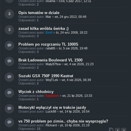
Ostatni post autor:
osama
«
czw, 5 paź 2017, 12:11
s
s
Odpowiedzi:
2
t
z
y
Opis tematów w dziale
p
Ostatni post autor:
Mar
«
wt, 24 gru 2013, 00:49
o
Odpowiedzi:
1
s
t
zasad kilka wróbla świrka ;)
Ostatni post autor:
Emil
«
śr, 24 wrz 2008, 18:22
Odpowiedzi:
3
Problem po rozgrzaniu TL 1000S
Ostatni post autor:
rafał95
«
śr, 5 sie 2026, 19:48
Odpowiedzi:
3
Brak Ładowania Boulevard VL 1500
Ostatni post autor:
Maly87fsw
«
wt, 4 sie 2026, 21:23
Odpowiedzi:
2
Suzuki GSX 750F 1990 Kastrat
Ostatni post autor:
WojTLek
«
wt, 4 sie 2026, 06:39
Odpowiedzi:
2
Wyciek z chłodnicy
Ostatni post autor:
harpoon
«
wt, 21 lip 2026, 13:33
Odpowiedzi:
1
Motocykl wyłączył się w trakcie jazdy
Ostatni post autor:
Luck88
«
wt, 14 lip 2026, 16:54
vs 750 problem po zimie.. chyba nie wysprzęgla?
Ostatni post autor:
Rickard
«
pt, 10 lip 2026, 21:19
Odpowiedzi:
15
1
2