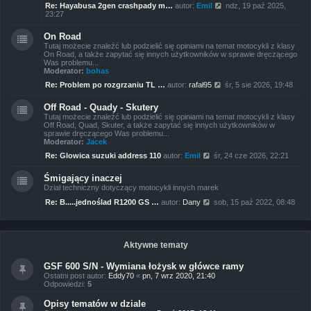
a
W
Re: Hayabusa 2gen crashpady m…
autor:
Emil
ndz, 19 paź 2025,
j
y
23:27
n
ś
o
w
w
On Road
i
s
Tutaj możecie znaleźć lub podzielić się opiniami na temat motocykli z klasy
e
z
On Road, a także zapytać się innych użytkowników w sprawie dręczącego
t
y
Was problemu...
l
p
Moderator:
bohas
n
o
a
W
s
Re: Problem po rozgrzaniu TL …
autor:
rafał95
śr, 5 sie 2026, 19:48
j
y
t
n
ś
o
Off Road - Quady - Skutery
w
w
Tutaj możecie znaleźć lub podzielić się opiniami na temat motocykli z klasy
i
s
Off Road, Quad, Skuter, a także zapytać się innych użytkowników w
e
z
sprawie dręczącego Was problemu...
t
y
Moderator:
Jacek
l
p
n
W
o
Re: Glowica suzuki address 110
autor:
Emil
śr, 24 cze 2026, 22:21
a
y
s
j
ś
t
n
Śmigający inaczej
w
o
Dział techniczny dotyczący motocykli innych marek
i
w
e
s
W
Re: B.....jednoślad R1200 GS …
autor:
Dany
sob, 15 paź 2022, 08:48
t
z
y
l
y
ś
n
p
w
a
o
i
j
s
e
Aktywne tematy
n
t
t
o
l
w
GSF 600 S/N - Wymiana łożysk w główce ramy
n
s
Ostatni post autor:
Eddy70
«
pn, 7 wrz 2020, 21:40
a
z
Odpowiedzi:
5
j
y
n
p
o
Opisy tematów w dziale
o
w