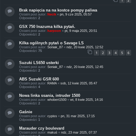
1
2
Brak napięcia na na kostce pompy paliwa
Ostatni post autor:
Necik
«
pn, 9 cze 2025, 05:57
Odpowiedzi:
2
GSX 750 Inazuma kilka pytań.
Ostatni post autor:
harpoon
«
pt, 9 maja 2025, 20:51
Odpowiedzi:
2
Kilka ogólnych pytań o Savage LS
Ostatni post autor:
Soniak_87
«
ndz, 20 kwie 2025, 12:52
Odpowiedzi:
75
1
2
3
4
5
6
Suzuki LS650 usterki
Ostatni post autor:
Soniak_87
«
ndz, 20 kwie 2025, 12:45
Odpowiedzi:
2
ABS Suzuki GSR 600
Ostatni post autor:
RAMA
«
sob, 12 kwie 2025, 05:47
Odpowiedzi:
4
Nowa linka ssania, intruder 1500
Ostatni post autor:
whobert1500
«
wt, 8 kwie 2025, 14:16
Odpowiedzi:
2
Gaśnie
Ostatni post autor:
cypiss
«
pn, 31 mar 2025, 17:15
Odpowiedzi:
1
Marauder czy boulevard
Ostatni post autor:
makuś
«
ndz, 23 mar 2025, 07:37
Odpowiedzi:
8