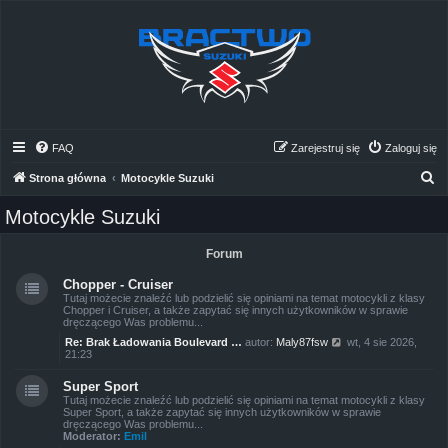
FAQ
Zarejestruj się
Zaloguj się
S
Strona główna
Motocykle Suzuki
z
Motocykle Suzuki
u
k
Forum
a
Chopper - Cruiser
j
Tutaj możecie znaleźć lub podzielić się opiniami na temat motocykli z klasy
Chopper i Cruiser, a także zapytać się innych użytkowników w sprawie
dręczącego Was problemu...
W
Re: Brak Ładowania Boulevard …
autor:
Maly87fsw
wt, 4 sie 2026,
y
21:23
ś
w
Super Sport
i
Tutaj możecie znaleźć lub podzielić się opiniami na temat motocykli z klasy
e
Super Sport, a także zapytać się innych użytkowników w sprawie
t
dręczącego Was problemu...
l
Moderator:
Emil
n