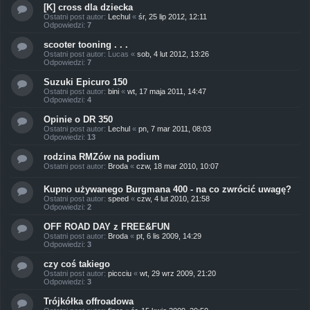
[K] cross dla dziecka
Ostatni post autor:
Lechul
«
śr, 25 lip 2012, 12:11
Odpowiedzi:
7
scooter tooning . . .
Ostatni post autor:
Lucas
«
sob, 4 lut 2012, 13:26
Odpowiedzi:
7
Suzuki Epicuro 150
Ostatni post autor:
bini
«
wt, 17 maja 2011, 14:47
Odpowiedzi:
4
Opinie o DR 350
Ostatni post autor:
Lechul
«
pn, 7 mar 2011, 08:03
Odpowiedzi:
13
rodzina RMZów na podium
Ostatni post autor:
Broda
«
czw, 18 mar 2010, 10:07
Kupno używanego Burgmana 400 - na co zwrócić uwagę?
Ostatni post autor:
speed
«
czw, 4 lut 2010, 21:58
Odpowiedzi:
2
OFF ROAD DAY z FREE&FUN
Ostatni post autor:
Broda
«
pt, 6 lis 2009, 14:29
Odpowiedzi:
3
czy coś takiego
Ostatni post autor:
piccciu
«
wt, 29 wrz 2009, 21:20
Odpowiedzi:
3
Trójkółka offroadowa