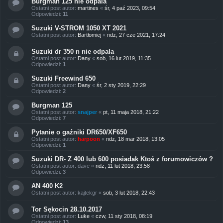
Burgman 125 nie odpala
Ostatni post autor:
martines
«
śr, 4 paź 2023, 09:54
Odpowiedzi:
11
Suzuki V-STROM 1050 XT 2021
Ostatni post autor:
Bartłomiej
«
ndz, 27 cze 2021, 17:24
Suzuki dr 350 n nie odpala
Ostatni post autor:
Dany
«
sob, 16 lut 2019, 11:35
Odpowiedzi:
1
Suzuki Freewind 650
Ostatni post autor:
Dany
«
śr, 2 sty 2019, 22:29
Odpowiedzi:
2
Burgman 125
Ostatni post autor:
snajper
«
pt, 11 maja 2018, 21:22
Odpowiedzi:
7
Pytanie o gaźniki DR650/XF650
Ostatni post autor:
harpoon
«
ndz, 18 mar 2018, 13:05
Odpowiedzi:
1
Suzuki DR- Z 400 lub 600 posiadak Ktoś z forumowiczów ?
Ostatni post autor:
dave
«
ndz, 11 lut 2018, 23:58
Odpowiedzi:
3
AN 400 K2
Ostatni post autor:
kajtekgr
«
sob, 3 lut 2018, 22:43
Tor Sękocin 28.10.2017
Ostatni post autor:
Luke
«
czw, 11 sty 2018, 08:19
Odpowiedzi:
13