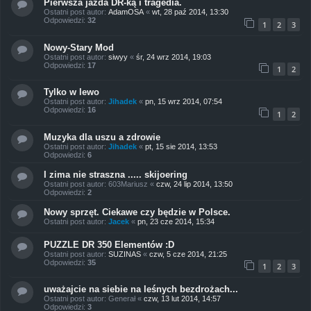
Pierwsza jazda DR-ką i tragedia.
Ostatni post autor:
AdamOSA
«
wt, 28 paź 2014, 13:30
Odpowiedzi:
32
1
2
3
Nowy-Stary Mod
Ostatni post autor:
siwyy
«
śr, 24 wrz 2014, 19:03
Odpowiedzi:
17
1
2
Tylko w lewo
Ostatni post autor:
Jihadek
«
pn, 15 wrz 2014, 07:54
Odpowiedzi:
16
1
2
Muzyka dla uszu a zdrowie
Ostatni post autor:
Jihadek
«
pt, 15 sie 2014, 13:53
Odpowiedzi:
6
I zima nie straszna ..... skijoering
Ostatni post autor:
603Mariusz
«
czw, 24 lip 2014, 13:50
Odpowiedzi:
2
Nowy sprzęt. Ciekawe czy będzie w Polsce.
Ostatni post autor:
Jacek
«
pn, 23 cze 2014, 15:34
PUZZLE DR 350 Elementów :D
Ostatni post autor:
SUZINAS
«
czw, 5 cze 2014, 21:25
Odpowiedzi:
35
1
2
3
uważajcie na siebie na leśnych bezdrożach...
Ostatni post autor:
Generał
«
czw, 13 lut 2014, 14:57
Odpowiedzi:
3