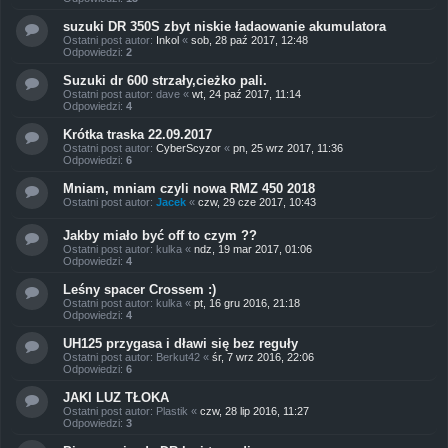
suzuki DR 350S zbyt niskie ładaowanie akumulatora
Ostatni post autor:
Inkol
«
sob, 28 paź 2017, 12:48
Odpowiedzi:
2
Suzuki dr 600 strzały,cieżko pali.
Ostatni post autor:
dave
«
wt, 24 paź 2017, 11:14
Odpowiedzi:
4
Krótka traska 22.09.2017
Ostatni post autor:
CyberScyzor
«
pn, 25 wrz 2017, 11:36
Odpowiedzi:
6
Mniam, mniam czyli nowa RMZ 450 2018
Ostatni post autor:
Jacek
«
czw, 29 cze 2017, 10:43
Jakby miało być off to czym ??
Ostatni post autor:
kulka
«
ndz, 19 mar 2017, 01:06
Odpowiedzi:
4
Leśny spacer Crossem :)
Ostatni post autor:
kulka
«
pt, 16 gru 2016, 21:18
Odpowiedzi:
4
UH125 przygasa i dławi się bez reguły
Ostatni post autor:
Berkut42
«
śr, 7 wrz 2016, 22:06
Odpowiedzi:
6
JAKI LUZ TŁOKA
Ostatni post autor:
Plastik
«
czw, 28 lip 2016, 11:27
Odpowiedzi:
3