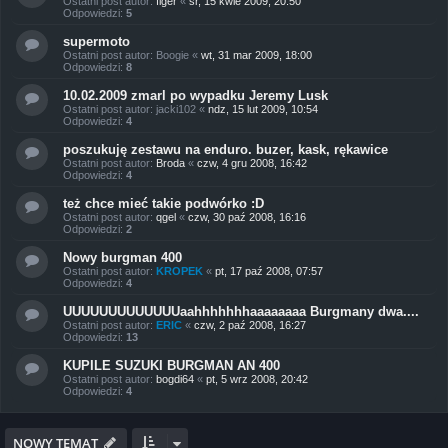
Ostatni post autor:
figer
«
śr, 15 kwie 2009, 20:50
Odpowiedzi:
5
supermoto
Ostatni post autor:
Boogie
«
wt, 31 mar 2009, 18:00
Odpowiedzi:
8
10.02.2009 zmarl po wypadku Jeremy Lusk
Ostatni post autor:
jacki102
«
ndz, 15 lut 2009, 10:54
Odpowiedzi:
4
poszukuję zestawu na enduro. buzer, kask, rękawice
Ostatni post autor:
Broda
«
czw, 4 gru 2008, 16:42
Odpowiedzi:
4
też chce mieć takie podwórko :D
Ostatni post autor:
qgel
«
czw, 30 paź 2008, 16:16
Odpowiedzi:
2
Nowy burgman 400
Ostatni post autor:
KROPEK
«
pt, 17 paź 2008, 07:57
Odpowiedzi:
4
UUUUUUUUUUUUUaahhhhhhhaaaaaaaa Burgmany dwa....
Ostatni post autor:
ERIC
«
czw, 2 paź 2008, 16:27
Odpowiedzi:
13
KUPILE SUZUKI BURGMAN AN 400
Ostatni post autor:
bogdi64
«
pt, 5 wrz 2008, 20:42
Odpowiedzi:
4
NOWY TEMAT