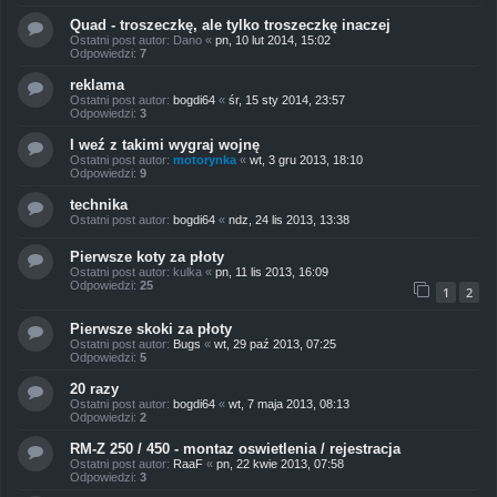
Quad - troszeczkę, ale tylko troszeczkę inaczej
Ostatni post autor:
Dano
«
pn, 10 lut 2014, 15:02
Odpowiedzi:
7
reklama
Ostatni post autor:
bogdi64
«
śr, 15 sty 2014, 23:57
Odpowiedzi:
3
I weź z takimi wygraj wojnę
Ostatni post autor:
motorynka
«
wt, 3 gru 2013, 18:10
Odpowiedzi:
9
technika
Ostatni post autor:
bogdi64
«
ndz, 24 lis 2013, 13:38
Pierwsze koty za płoty
Ostatni post autor:
kulka
«
pn, 11 lis 2013, 16:09
Odpowiedzi:
25
1
2
Pierwsze skoki za płoty
Ostatni post autor:
Bugs
«
wt, 29 paź 2013, 07:25
Odpowiedzi:
5
20 razy
Ostatni post autor:
bogdi64
«
wt, 7 maja 2013, 08:13
Odpowiedzi:
2
RM-Z 250 / 450 - montaz oswietlenia / rejestracja
Ostatni post autor:
RaaF
«
pn, 22 kwie 2013, 07:58
Odpowiedzi:
3