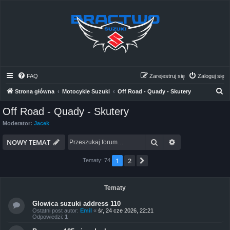
FAQ
Zarejestruj się
Zaloguj się
S
Strona główna
Motocykle Suzuki
Off Road - Quady - Skutery
z
Off Road - Quady - Skutery
u
Moderator:
Jacek
k
Szukaj
Wyszukiwanie 
a
NOWY TEMAT
j
1
2
Następna
Tematy: 74
Tematy
Glowica suzuki address 110
Ostatni post autor:
Emil
«
śr, 24 cze 2026, 22:21
Odpowiedzi:
1