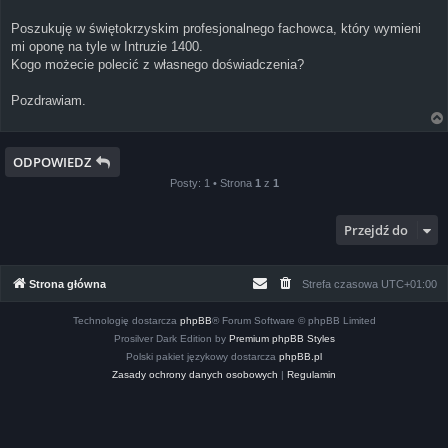
Poszukuję w świętokrzyskim profesjonalnego fachowca, który wymieni
mi oponę na tyle w Intruzie 1400.
Kogo możecie polecić z własnego doświadczenia?
Pozdrawiam.
ODPOWIEDZ
Posty: 1 • Strona
1
z
1
Przejdź do
Strona główna
Strefa czasowa
UTC+01:00
Technologię dostarcza
phpBB
® Forum Software © phpBB Limited
Prosilver Dark Edition by
Premium phpBB Styles
Polski pakiet językowy dostarcza
phpBB.pl
Zasady ochrony danych osobowych
|
Regulamin