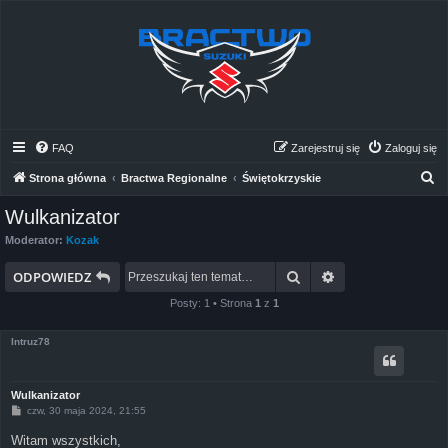
FAQ
Zarejestruj się
Zaloguj się
S
Strona główna
Bractwa Regionalne
Świętokrzyskie
z
Wulkanizator
u
Moderator:
Kozak
k
Szukaj
Wyszukiwanie z
a
ODPOWIEDZ
j
Posty: 1 • Strona
1
z
1
Intruz78
Wulkanizator
P
czw, 30 maja 2024, 21:55
o
s
Witam wszystkich,
t