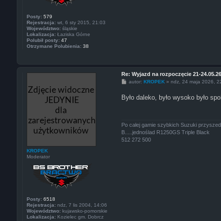
Posty:
579
Rejestracja:
wt, 6 sty 2015, 21:03
Województwo:
śląskie
Lokalizacja:
Łaziska Górne
Polubił posty:
47
Otrzymane Polubienia:
38
Re: Wyjazd na rozpoczęcie 21-24.05.2
P
autor:
KROPEK
»
ndz, 24 maja 2026, 2
o
s
Było daleko, było wysoko było sp
t
Po całej gamie szybkich Suzuki przyszed
B.....jednoślad R1250GS Triple Black
512 272 500
KROPEK
Moderator
Posty:
6518
Rejestracja:
ndz, 7 lis 2004, 14:06
Województwo:
kujawsko-pomorskie
Lokalizacja:
Kozielec gm. Dobrcz