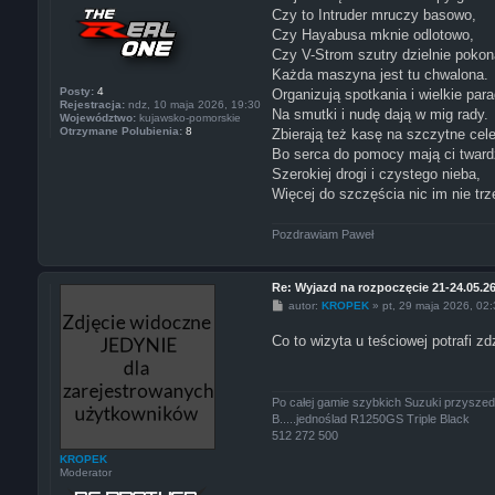
Czy to Intruder mruczy basowo,
Czy Hayabusa mknie odlotowo,
Czy V-Strom szutry dzielnie pokon
Każda maszyna jest tu chwalona.
Posty:
4
Organizują spotkania i wielkie para
Rejestracja:
ndz, 10 maja 2026, 19:30
Na smutki i nudę dają w mig rady.
Województwo:
kujawsko-pomorskie
Otrzymane Polubienia:
8
Zbierają też kasę na szczytne cele
Bo serca do pomocy mają ci twardz
Szerokiej drogi i czystego nieba,
Więcej do szczęścia nic im nie trz
Pozdrawiam Paweł
Re: Wyjazd na rozpoczęcie 21-24.05.2
P
autor:
KROPEK
»
pt, 29 maja 2026, 02
o
s
Co to wizyta u teściowej potrafi zd
t
Po całej gamie szybkich Suzuki przyszed
B.....jednoślad R1250GS Triple Black
512 272 500
KROPEK
Moderator