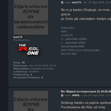
P
autor:
buli175
»
pn, 25 maja 2026, 20:
o
s
No to ja bardzo Dziękuje, że mnie
t
goście
ps Sorry jak zamulałem- kiedyś si
motorynka
WSK
Cezet175
buli175
H... jednoślad cb450s
The Real One
Y... jednoślad xj600s
Suzuki bandit1200s
KMZ K750 m (co mnie pokusiło)
601-815-669
Posty:
35
Rejestracja:
ndz, 25 sty 2026, 07:24
Województwo:
kujawsko-pomorskie
Lokalizacja:
Chełmno
Polubił posty:
1
Otrzymane Polubienia:
4
Re: Wyjazd na rozpoczęcie 21-24.05.2
P
autor:
ANIOŁ
»
czw, 28 maja 2026, 17:
o
s
Dziękuję bardzo za piękne spotkan
t
Pozdrowienia dla Was od mnię.