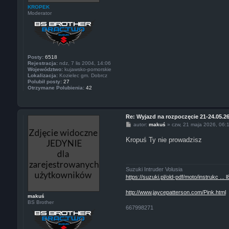
KROPEK
Moderator
Posty:
6518
Rejestracja:
ndz, 7 lis 2004, 14:06
Województwo:
kujawsko-pomorskie
Lokalizacja:
Kozielec gm. Dobrcz
Polubił posty:
27
Otrzymane Polubienia:
42
Re: Wyjazd na rozpoczęcie 21-24.05.2
P
autor:
makuś
»
czw, 21 maja 2026, 06:
o
s
Kropuś Ty nie prowadzisz
t
Suzuki Intruder Volusia
https://suzuki.pl/old-pdf/moto/instrukc ... 
http://www.jaycepatterson.com/Pink.html
makuś
BS Brother
667998271