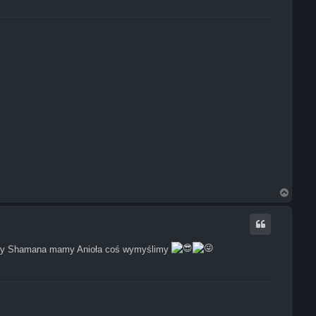
N
a
g
ó
r
ę
e mamy Shamana mamy Anioła coś wymyślimy