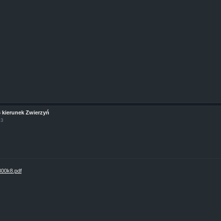
6 kierunek Zwierzyń
13
l800k8.pdf