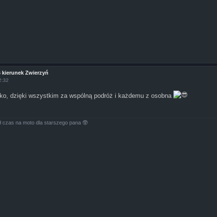
6 kierunek Zwierzyń
2:32
oko, dzięki wszystkim za wspólną podróż i każdemu z osobna
ł czas na moto dla starszego pana 🥸