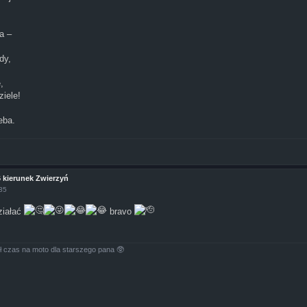
a –
dy,
,
iele!
eba.
6 kierunek Zwierzyń
:35
ziałać
bravo
ł czas na moto dla starszego pana 🥸