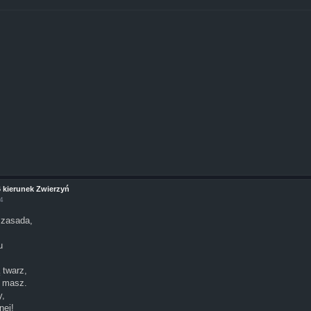
6 kierunek Zwierzyń
24
 zasada,
u
 twarz,
ę masz.
y,
nej!