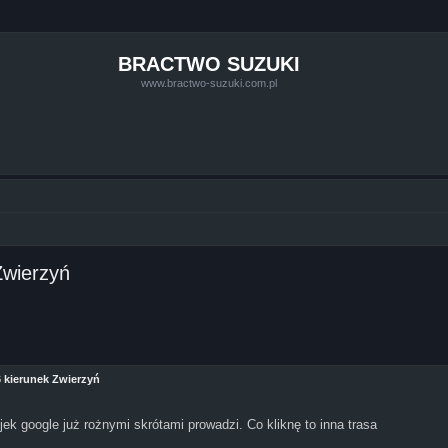
BRACTWO SUZUKI
www.bractwo-suzuki.com.pl
Zwierzyń
e zaawansowane
6 kierunek Zwierzyń
9
ujek google już rożnymi skrótami prowadzi. Co kliknę to inna trasa