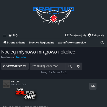
FAQ
Zarejestruj się
Zaloguj się
S
Strona główna
Bractwa Regionalne
Warmińsko-mazurskie
z
Nocleg młynowo mrągowo i okolice
u
Moderator:
Tomallo
k
Szukaj
Wyszukiwanie z
a
ODPOWIEDZ
j
Posty: 4 • Strona
1
z
1
buli175
The Real One