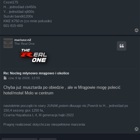
Cezet175
H... jednoślad cb450s
Y... jednoślad xj600s
Suzuki bandit1200s
KMZ K750 m (co mnie pokusiło)
601-815-669
mariusz-n2
The Real One
Re: Nocleg młynowo mrągowo i okolice
P
czw, 9 lip 2026, 12:50
o
s
Chyba już musztarda po obiedzie , ale w Mrągowie mogę polecić
t
hotel/motel Molo w centrum
nastoletnie początki to stary JUNAK,potem dłuuugo nic,Powrót to H... jednoślad ps
150,4 sezony gsx 1250 fa,
Czarna Hayabusa L 4, III generacja hajki 2022
Pragnę realizować dotychczas niespełnione marzenia