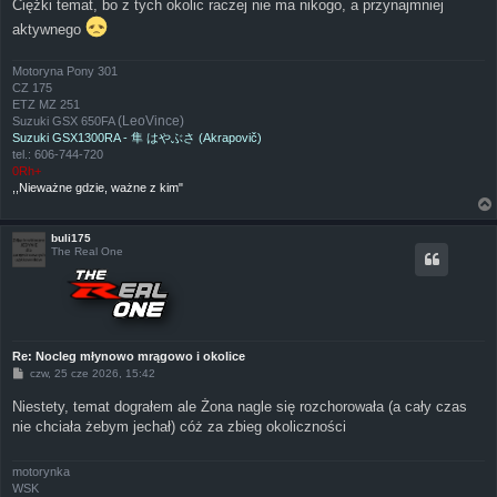
Ciężki temat, bo z tych okolic raczej nie ma nikogo, a przynajmniej
t
aktywnego
Motoryna Pony 301
CZ 175
ETZ MZ 251
(LeoVince)
Suzuki GSX 650FA
Suzuki GSX1300RA - 隼 はやぶさ (Akrapovič)
tel.: 606-744-720
0Rh+
,,Nieważne gdzie, ważne z kim"
buli175
The Real One
Re: Nocleg młynowo mrągowo i okolice
P
czw, 25 cze 2026, 15:42
o
s
Niestety, temat dograłem ale Żona nagle się rozchorowała (a cały czas
t
nie chciała żebym jechał) cóż za zbieg okoliczności
motorynka
WSK