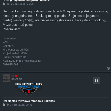
Nocleg młynowo mrągowo i okolice
P
pn, 22 cze 2026, 21:26
o
s
Hej. Szukam noclegu gdzieś w okolicach Mrągowa na piątek 26 czerwca,
t
niestety na jedną noc. Booking to się poddał. Są jakieś pojedyncze
oferty( niestety $$$$), ale nie wszyscy (hotelarze) korzystają z booking,
Może coś ktoś poleci.
Pozdrawiam
motorynka
WSK
Cezet175
H... jednoślad cb450s
Y... jednoślad xj600s
Suzuki bandit1200s
KMZ K750 m (co mnie pokusiło)
601-815-669
Necik
BS Admin
Re: Nocleg młynowo mrągowo i okolice
P
śr, 24 cze 2026, 08:41
o
s